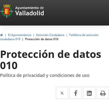
Portal
Jump to content
Web
del
Ayuntamiento
Home
El Ayuntamiento
Atención Ciudadana
Teléfono de atención
ciudadana 010
Protección de datos 010
de
Protección de datos
Valladolid
010
Política de privacidad y condiciones de uso
Twitter
Enlace
Facebook
Enlace
Linked
Enlace
P
a
a
a
una
una
una