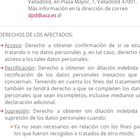
aplicación
Valladolid, en Plaza Mayor, 1, Valladolid 47001.
externa.
Más información en la dirección de correo
Enlace
dpd@ava.es
a
una
DERECHOS DE LOS AFECTADOS:
aplicación
externa.
Acceso
: Derecho a obtener confirmación de si se est
tratando o no datos personales y, en tal caso, derecho 
acceso a los tales datos personales.
Rectificación
: Derecho a obtener sin dilación indebida 
rectificación de los datos personales inexactos que 
conciernan. Teniendo en cuenta los fines del tratamient
también se tendrá derecho a que se completen los dat
personales que sean incompletos, inclusive mediante u
declaración adicional.
Supresión
: Derecho a obtener sin dilación indebida 
supresión de los datos personales cuando:
Ya no sean necesarios en relación con los fines pa
los que fueron recogidos o tratados de otro modo;