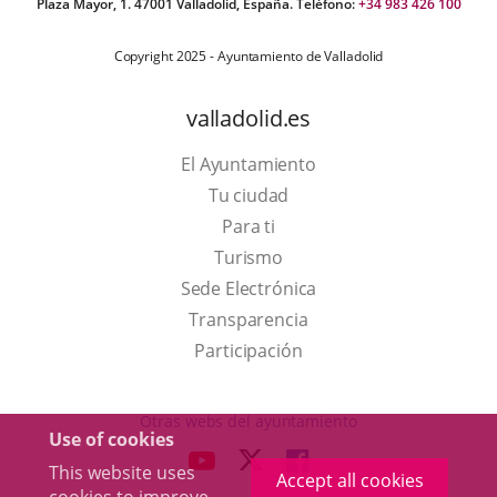
Plaza Mayor, 1. 47001 Valladolid, España. Teléfono:
+34 983 426 100
Copyright 2025 - Ayuntamiento de Valladolid
valladolid.es
El Ayuntamiento
Tu ciudad
Para ti
This
Turismo
link
Link
Sede Electrónica
will
to
Transparencia
open
external
Participación
in
application.
a
Otras webs del ayuntamiento
Use of cookies
pop-
aderSocial
LINK
LINK
LINK
This website uses
up
Accept all cookies
TO
TO
TO