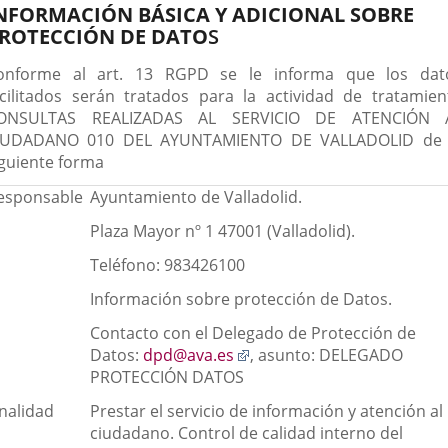
escripción
NFORMACIÓN BÁSICA Y ADICIONAL SOBRE
aplicación
aplicación
aplica
ROTECCIÓN DE DATO
S
externa.
externa.
extern
onforme al art. 13 RGPD se le informa que los dat
acilitados serán tratados para la actividad de tratamien
ONSULTAS REALIZADAS AL SERVICIO DE ATENCIÓN 
IUDADANO 010 DEL AYUNTAMIENTO DE VALLADOLID de 
iguiente forma
esponsable
Ayuntamiento de Valladolid.
Plaza Mayor nº 1 47001 (Valladolid).
Teléfono: 983426100
Información sobre protección de Datos.
Contacto con el Delegado de Protección de
Enlace
Datos:
dpd@ava.es
, asunto: DELEGADO
a
PROTECCIÓN DATOS
una
inalidad
Prestar el servicio de información y atención al
aplicación
ciudadano. Control de calidad interno del
externa.