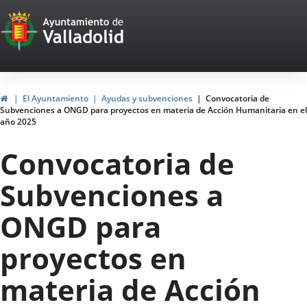
Portal
Jump to content
Web
del
Ayuntamiento
Home
El Ayuntamiento
Ayudas y subvenciones
Convocatoria de
Subvenciones a ONGD para proyectos en materia de Acción Humanitaria en el
de
año 2025
Valladolid
Convocatoria de
Subvenciones a
ONGD para
proyectos en
materia de Acción