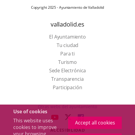
Copyright 2025 - Ayuntamiento de Valladolid
valladolid.es
El Ayuntamiento
Tu ciudad
Para ti
This
Turismo
link
Link
Sede Electrónica
will
to
Transparencia
open
external
Participación
in
application.
a
Otras webs del ayuntamiento
Use of cookies
pop-
aderSocial
LINK
LINK
LINK
This website uses
up
Accept all cookies
TO
TO
TO
cookies to improve
window.
ACCESIBILIDAD
EXTERNAL
EXTERNAL
EXTERNAL
your browsing