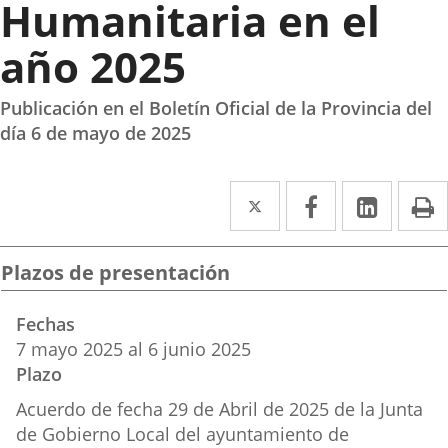
Humanitaria en el
año 2025
Publicación en el Boletín Oficial de la Provincia del
día 6 de mayo de 2025
Twitter
Enlace
Facebook
Enlace
Linked
Enlace
P
a
a
a
una
una
una
Plazos de presentación
aplicación
aplicación
aplica
Fechas
externa.
externa.
extern
7
mayo
2025
al
6
junio
2025
Plazo
Acuerdo de fecha 29 de Abril de 2025 de la Junta
de Gobierno Local del ayuntamiento de