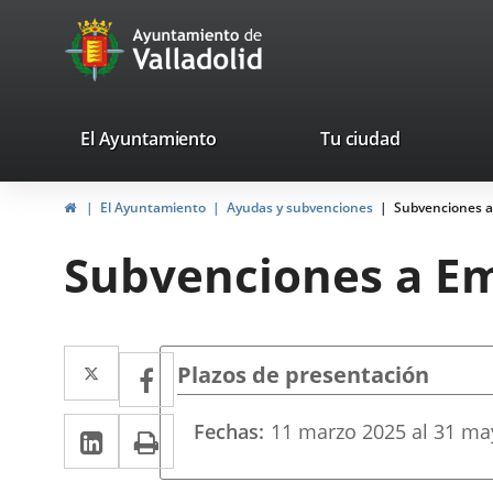
Portal
Jump to content
avaTop
Web
del
Ayuntamiento
valladolid.es
El Ayuntamiento
Tu ciudad
de
Home
El Ayuntamiento
Ayudas y subvenciones
Subvenciones a
Valladolid
Subvenciones a Em
Twitter
Enlace
Facebook
Enlace
Plazos de presentación
a
a
Linkedin
Enlace
Print
Fechas
11
marzo
2025
al
31
ma
una
una
a
aplicación
aplicación