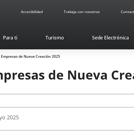
Accesibilidad
Trabaja con nosotros
Contac
This
Li
Para ti
Turismo
Sede Electrónica
link
to
will
ex
 Empresas de Nueva Creación 2025
open
ap
in
presas de Nueva Cre
a
pop-
up
window.
yo
2025