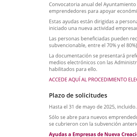
una
Descripción
externa.
Convocatoria anual del Ayuntamiento 
externa.
emprendedores para apoyar económicam
aplicación
Estas ayudas están dirigidas a persona
externa.
iniciado una nueva actividad empresari
Las personas beneficiadas pueden reci
subvencionable, entre el 70% y el 80%)
La documentación se presentará prefer
medios electrónicos con las Administra
habilitados para ello.
ACCEDE AQUÍ AL PROCEDIMIENTO EL
Plazo de solicitudes
Hasta el 31 de mayo de 2025, incluido.
Sólo se abre para nuevos emprendedor
se cubrieron con la subvención anteri
Ayudas a Empresas de Nueva Creac