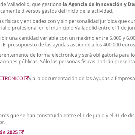
de Valladolid, que gestiona
la Agencia de Innovación y De
ente diversos gastos del inicio de la actividad.
s físicas y entidades con y sin personalidad jurídica que c
al o profesional en el municipio Valladolid entre el 1 de jun
bir una cantidad variable con un máximo entre 5.000 y 6.00
. El presupuesto de las ayudas asciende a los 400.000 euros
entemente de forma electrónica y será obligatoria para los 
ciones públicas. Sólo las personas físicas podrán presentar
Enlace
ECTRÓNICO
y a la documentación de las Ayudas a Empresa
a
una
aplicación
externa.
es que se han constituido entre el 1 de junio y el 31 de d
or.
Enlace
ión 2025