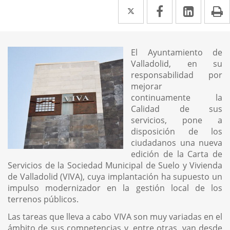
Twitter
Enlace
Facebook
Enlace
Linked
Enlace
P
a
a
a
una
una
una
El Ayuntamiento de
aplicación
aplicación
aplica
Introducción
Valladolid, en su
externa.
externa.
extern
responsabilidad por
mejorar
continuamente la
Calidad de sus
servicios, pone a
disposición de los
ciudadanos una nueva
edición de la Carta de
Servicios de la Sociedad Municipal de Suelo y Vivienda
de Valladolid (VIVA), cuya implantación ha supuesto un
impulso modernizador en la gestión local de los
terrenos públicos.
Las tareas que lleva a cabo VIVA son muy variadas en el
ámbito de sus competencias y, entre otras, van desde