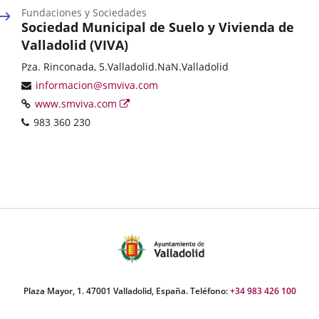
ex
aplic
Fundaciones y Sociedades
exter
Sociedad Municipal de Suelo y Vivienda de
Valladolid (VIVA)
Categoría
Postal
Pza. Rinconada, 5.
Valladolid.
NaN.
Valladolid
address
Email
informacion@smviva.com
Web
Enlace
www.smviva.com
a
Phones
983 360 230
una
aplicación
externa.
Plaza Mayor, 1. 47001 Valladolid, España. Teléfono:
+34 983 426 100