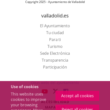
Copyright 2025 - Ayuntamiento de Valladolid
valladolid.es
El Ayuntamiento
Tu ciudad
Para ti
This
Turismo
link
Link
Sede Electrónica
will
to
Transparencia
open
external
Participación
in
application.
a
Otras webs del ayuntamiento
Use of cookies
pop-
aderSocial
LINK
LINK
LINK
This website uses
up
Accept all cookies
TO
TO
TO
cookies to improve
window.
ACCESIBILIDAD
EXTERNAL
EXTERNAL
EXTERNAL
your browsing
MAPA WEB
APPLICATION.
APPLICATION.
APPLICATION.
Reject all cookies