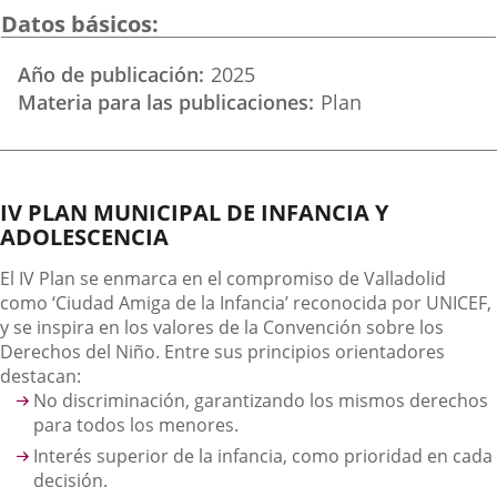
una
una
una
Datos básicos
aplicación
aplicación
aplica
Año de publicación
2025
externa.
externa.
extern
Materia para las publicaciones
Plan
Descripción
IV PLAN MUNICIPAL DE INFANCIA Y
ADOLESCENCIA
El IV Plan se enmarca en el compromiso de Valladolid
como ‘Ciudad Amiga de la Infancia’ reconocida por UNICEF,
y se inspira en los valores de la Convención sobre los
Derechos del Niño. Entre sus principios orientadores
destacan:
No discriminación, garantizando los mismos derechos
para todos los menores.
Interés superior de la infancia, como prioridad en cada
decisión.