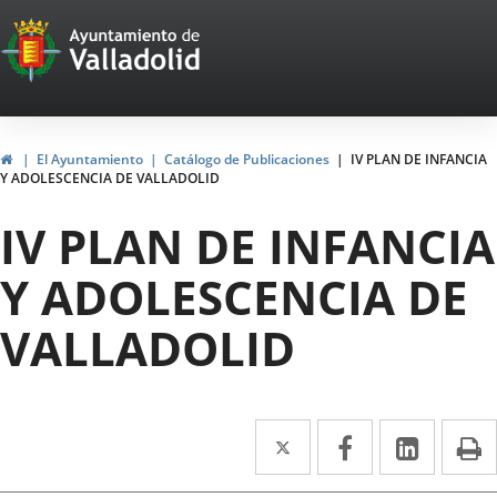
Portal
Jump to content
Web
del
Ayuntamiento
Home
El Ayuntamiento
Catálogo de Publicaciones
IV PLAN DE INFANCIA
Y ADOLESCENCIA DE VALLADOLID
de
IV PLAN DE INFANCIA
Valladolid
Y ADOLESCENCIA DE
VALLADOLID
Twitter
Enlace
Facebook
Enlace
Linked
Enlace
P
a
a
a