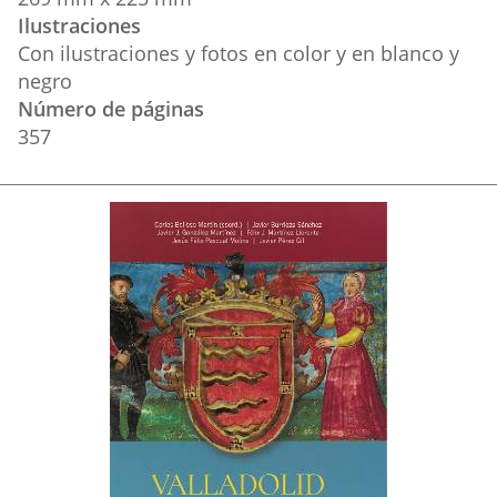
Ilustraciones
Con ilustraciones y fotos en color y en blanco y
negro
Número de páginas
357
Imagen
de
la
Portada