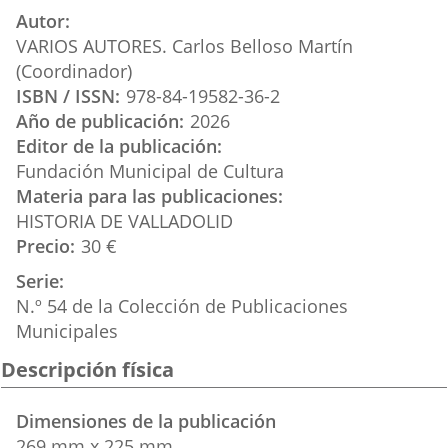
aplicación
aplicación
aplica
Autor
externa.
externa.
extern
VARIOS AUTORES. Carlos Belloso Martín
(Coordinador)
ISBN / ISSN
978-84-19582-36-2
Año de publicación
2026
Editor de la publicación
Fundación Municipal de Cultura
Materia para las publicaciones
HISTORIA DE VALLADOLID
Precio
30 €
Serie
N.º 54 de la Colección de Publicaciones
Municipales
Descripción física
Dimensiones de la publicación
269 mm x 225 mm