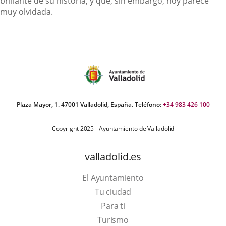
brillante de su historia, y que, sin embargo, hoy parece
muy olvidada.
Plaza Mayor, 1. 47001 Valladolid, España. Teléfono:
+34 983 426 100
Copyright 2025 - Ayuntamiento de Valladolid
valladolid.es
El Ayuntamiento
Tu ciudad
Para ti
This
Turismo