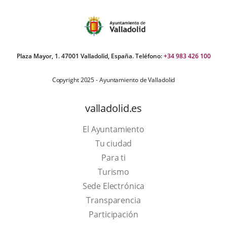
aplicación
aplicación
aplica
externa.
externa.
extern
Plaza Mayor, 1. 47001 Valladolid, España. Teléfono:
+34 983 426 100
Copyright 2025 - Ayuntamiento de Valladolid
valladolid.es
El Ayuntamiento
Tu ciudad
Para ti
This
Turismo
link
Link
Sede Electrónica
will
to
Transparencia
open
external
Participación