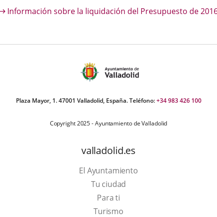
escripción
Información sobre la liquidación del Presupuesto de 2016
una
una
una
aplicación
aplicación
aplica
externa.
externa.
extern
Plaza Mayor, 1. 47001 Valladolid, España. Teléfono:
+34 983 426 100
Copyright 2025 - Ayuntamiento de Valladolid
valladolid.es
El Ayuntamiento
Tu ciudad
Para ti
This
Turismo