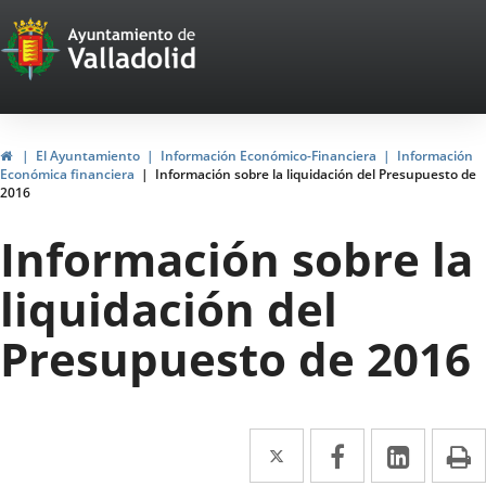
Portal
Jump to content
Web
del
Ayuntamiento
Home
El Ayuntamiento
Información Económico-Financiera
Información
Económica financiera
Información sobre la liquidación del Presupuesto de
de
2016
Valladolid
Información sobre la
liquidación del
Presupuesto de 2016
Twitter
Enlace
Facebook
Enlace
Linked
Enlace
P
a
a
a