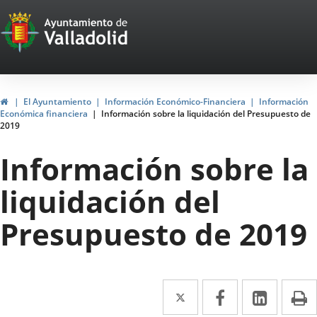
Portal
Jump to content
Web
del
Ayuntamiento
Home
El Ayuntamiento
Información Económico-Financiera
Información
Económica financiera
Información sobre la liquidación del Presupuesto de
de
2019
Valladolid
Información sobre la
liquidación del
Presupuesto de 2019
Twitter
Enlace
Facebook
Enlace
Linked
Enlace
P
a
a
a