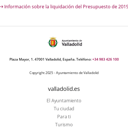
escripción
Información sobre la liquidación del Presupuesto de 201
una
una
una
aplicación
aplicación
aplica
externa.
externa.
extern
Plaza Mayor, 1. 47001 Valladolid, España. Teléfono:
+34 983 426 100
Copyright 2025 - Ayuntamiento de Valladolid
valladolid.es
El Ayuntamiento
Tu ciudad
Para ti
This
Turismo