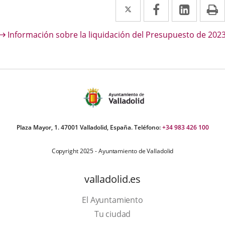
Twitter
Enlace
Facebook
Enlace
Linked
Enlace
P
a
a
a
escripción
Información sobre la liquidación del Presupuesto de 202
una
una
una
aplicación
aplicación
aplica
externa.
externa.
extern
Plaza Mayor, 1. 47001 Valladolid, España. Teléfono:
+34 983 426 100
Copyright 2025 - Ayuntamiento de Valladolid
valladolid.es
El Ayuntamiento
Tu ciudad