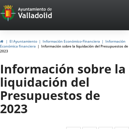
Portal
Jump to content
Web
del
Ayuntamiento
Home
El Ayuntamiento
Información Económico-Financiera
Información
Económica financiera
Información sobre la liquidación del Presupuestos de
de
2023
Valladolid
Información sobre la
liquidación del
Presupuestos de
2023