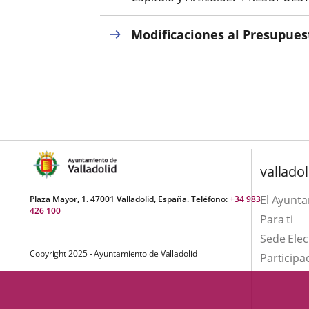
una
externa.
externa.
aplicación
Modificaciones al Presupues
externa.
valladol
El Ayunt
Plaza Mayor, 1. 47001 Valladolid, España. Teléfono:
+34 983
426 100
Para ti
Sede Elec
Copyright 2025 - Ayuntamiento de Valladolid
Participa