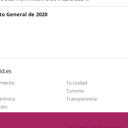
to General de 2020
id.es
amiento
Tu ciudad
This
Turismo
Link
link
trónica
Transparencia
to
will
ción
external
open
application.
in
Otras webs del ayuntamiento