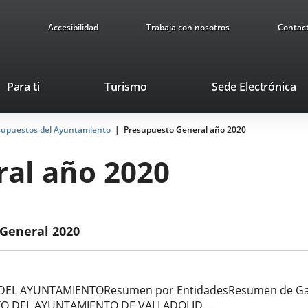
Accesibilidad
Trabaja con nosotros
Contac
This
Li
Para ti
Turismo
Sede Electrónica
link
to
will
ex
supuestos del Ayuntamiento
Presupuesto General año 2020
open
ap
in
al año 2020
a
pop-
up
window.
 General 2020
EL AYUNTAMIENTOResumen por EntidadesResumen de Gastos
STO DEL AYUNTAMIENTO DE VALLADOLID ...