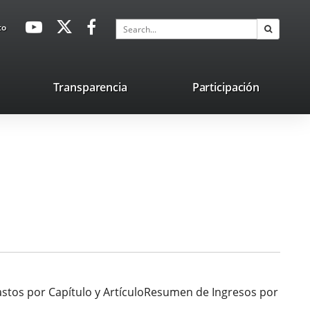
avaHeaderSocial
Link
Link
Link
Search
to
Search
to
to
to
external
external
external
application.
application.
application.
nk
Transparencia
Participación
ternal
plication.
 por Capítulo y ArtículoResumen de Ingresos por