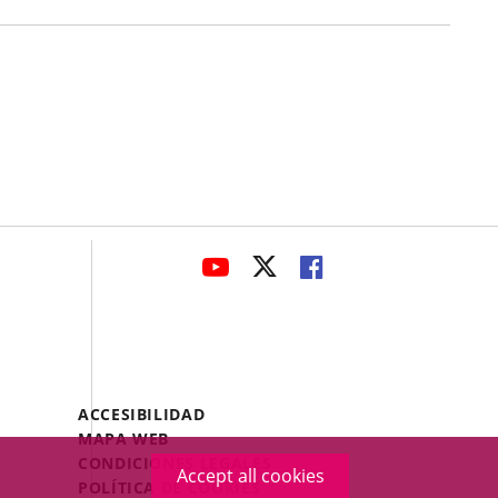
avaHeaderSocial
LINK
LINK
LINK
TO
TO
TO
EXTERNAL
EXTERNAL
EXTERNAL
APPLICATION.
APPLICATION.
APPLICATION.
Menú
ACCESIBILIDAD
Legal
MAPA WEB
Footer
CONDICIONES LEGALES
Accept all cookies
POLÍTICA DE COOKIES