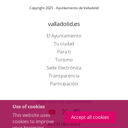
Copyright 2025 - Ayuntamiento de Valladolid
valladolid.es
El Ayuntamiento
Tu ciudad
Para ti
This
Turismo
link
Link
Sede Electrónica
will
to
Transparencia
open
external
Participación
in
application.
a
Otras webs del ayuntamiento
Use of cookies
pop-
aderSocial
LINK
LINK
LINK
This website uses
up
Accept all cookies
TO
TO
TO
cookies to improve
window.
ACCESIBILIDAD
EXTERNAL
EXTERNAL
EXTERNAL
your browsing