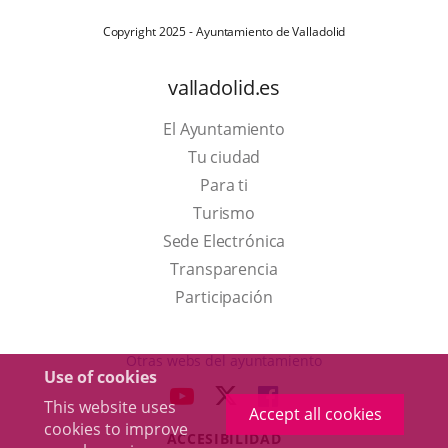
Copyright 2025 - Ayuntamiento de Valladolid
valladolid.es
El Ayuntamiento
Tu ciudad
Para ti
This
Turismo
link
Link
Sede Electrónica
will
to
Transparencia
open
external
Participación
in
application.
a
Otras webs del ayuntamiento
Use of cookies
pop-
aderSocial
LINK
LINK
LINK
This website uses
up
Accept all cookies
TO
TO
TO
cookies to improve
window.
ACCESIBILIDAD
EXTERNAL
EXTERNAL
EXTERNAL