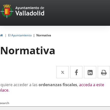
Portal
Jump to content
Web
del
Ayuntamiento
Home
El Ayuntamiento
Normativa
de
Normativa
Valladolid
Twitter
Enlace
Facebook
Enlace
Linked
Enlace
P
a
a
a
escripción
 quiere acceder a las
ordenanzas fiscales
,
acceda a este
una
una
una
nlace
.
aplicación
aplicación
aplica
arch
ral
externa.
externa.
extern
 search
ria