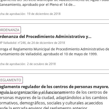
Saneamiento, aprobado por el Pleno el 14 de...
po
ferencia
cha de aprobación
19 de diciembre de 2018
letin
rmativa
ORDENANZA
rdenanza del Procedimiento Administrativo y
dministración Electrónica del Ayuntamiento de Valladol
P Valladolid
nº
246
, de 24 de diciembre de 2018
eroga el Reglamento Municipal de Procedimiento Administrativo de
yuntamiento de Valladolid, aprobado el 10 de mayo de 1999.
po
ferencia
cha de aprobación
2 de octubre de 2018
letin
rmativa
REGLAMENTO
eglamento regulador de los centros de personas mayore
el Ayuntamiento de Valladolid
egula la organización y el funcionamiento de los centros de
P Valladolid
nº
173
, de 7 de septiembre de 2018
ersonas mayores de la ciudad, adaptándolos a los cambios
ormativos, demográficos, sociales y culturales acaecidos
esde la entrada envigor del reglamento anterior