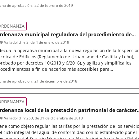
po
ferencia
cha de aprobación
22 de febrero de 2019
letin
rmativa
ORDENANZA
rdenanza municipal reguladora del procedimiento de
resentación de la Inspección Técnica de Edificaciones
P Valladolid
nº
3
, de 4 de enero de 2019
ecúa la operativa municipal a la nueva regulación de la Inspecció
cnica de Edificios (Reglamento de Urbanismo de Castilla y León),
robado por decretos 10/2013 y 6/2016), y agiliza y simplifica los
ocedimientoss a fin de hacerlos más accesibles para...
po
ferencia
cha de aprobación
21 de diciembre de 2018
letin
rmativa
ORDENANZA
rdenanza local de la prestación patrimonial de carácter
úiblico no tributario de los servicios municipales del cicl
P Valladolid
nº
250
, de 31 de diciembre de 2018
ntegral del agua del Ayuntamiento de Valladolid, que
ene como objeto regular las tarifas por la prestación de los servici
omprende los de abastecimiento, alcantarillado,
l ciclo integral del agua, de conformidad con lo establecido por el
epuración y control de vertidos
eglamento del Servicio Municipal de Abastecimiento de Agua Potab