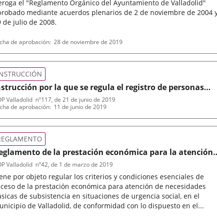
eroga el "Reglamento Orgánico del Ayuntamiento de Valladolid"
probado mediante acuerdos plenarios de 2 de noviembre de 2004 
 de julio de 2008.
po
ferencia
cha de aprobación
28 de noviembre de 2019
letin
rmativa
INSTRUCCIÓN
nstrucción por la que se regula el registro de personas
olaboradoras en materia de formación del Ayuntamient
P Valladolid
nº
117
, de 21 de junio de 2019
po
ferencia
cha de aprobación
11 de junio de 2019
e Valladolid
letin
rmativa
REGLAMENTO
eglamento de la prestación económica para la atención
e necesidades básicas de subsistencia en situaciones de
P Valladolid
nº
42
, de 1 de marzo de 2019
rgencia social
ene por objeto regular los criterios y condiciones esenciales de
cceso de la prestación económica para atención de necesidades
sicas de subsistencia en situaciones de urgencia social, en el
nicipio de Valladolid, de conformidad con lo dispuesto en el...