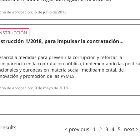
po
ferencia
cha de aprobación
5 de junio de 2018
letin
rmativa
INSTRUCCIÓN
nstrucción 1/2018, para impulsar la contratación
ocialmente eficiente: estratégica, íntegra y sostenible en
l Ayuntamiento de Valladolid y las entidades de su secto
sarrolla medidas para prevenir la corrupción y reforzar la
úblico
ansparencia en la contratación pública, implementando las polític
cionales y europeas en materia social, medioambiental, de
nnovación y promoción de las PYMES
po
cha de aprobación
9 de mayo de 2018
rmativa
 results
< previous
1
2
3
4
5
next >