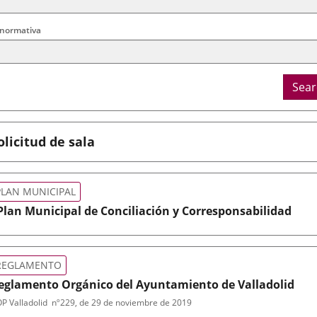
 normativa
Sear
olicitud de sala
PLAN MUNICIPAL
 Plan Municipal de Conciliación y Corresponsabilidad
po
rmativa
REGLAMENTO
eglamento Orgánico del Ayuntamiento de Valladolid
P Valladolid
nº
229
, de 29 de noviembre de 2019