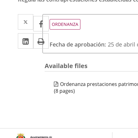
Twitter
Enlace
Facebook
Enlace
Tipo
ORDENANZA
de
a
a
normativa
Linkedin
Enlace
Print
una
una
Fecha de aprobación
25 de abril
a
aplicación
aplicación
una
externa.
externa.
Available files
aplicación
externa.
Ordenanza prestaciones patrimon
(8 pages)