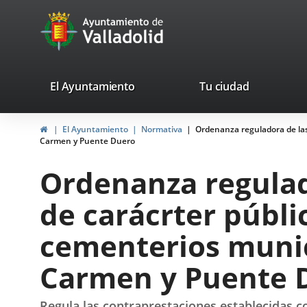
Portal
Jump to content
avaTop
Web
del
Ayuntamiento
valladolid.es
El Ayuntamiento
Tu ciudad
de
Home
El Ayuntamiento
Normativa
Ordenanza reguladora de las 
Valladolid
Carmen y Puente Duero
Ordenanza regulad
de carácrter públic
cementerios munici
Carmen y Puente 
Regula las contraprestaciones establecidas c