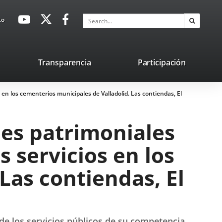
avaHeaderSocial
Link
Link
Link
Search
to
Search
to
to
to
external
external
external
application.
application.
application.
nk
Transparencia
Participación
ternal
 en los cementerios municipales de Valladolid. Las contiendas, El
plication.
nes patrimoniales
s servicios en los
Las contiendas, El
de los servicios públicos de su competencia