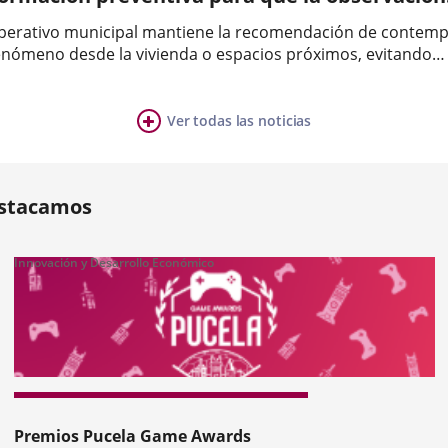
n
 eclipse solar se realice con todas las garantí
sar
operativo municipal mantiene la recomendación de contemp
fenómeno desde la vivienda o espacios próximos, evitando
o
plazamientos innecesarios.El Ayuntamiento de Valladolid h
a
ho un llamamiento a la ciudadanía para que disfrute del ecl
dedores...
r...
Ver todas las noticias
ia
mber
ers:
stacamos
Innovación y Desarrollo Económico
revius
Premios Pucela Game Awards