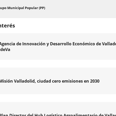
en
a
un
una
Enlace
upo Municipal Popular (PP)
ve
a
aplicación
em
una
externa.
aplicación
nterés
externa.
Agencia de Innovación y Desarrollo Económico de Vallado
IdeVa
a
ción
Misión Valladolid, ciudad cero emisiones en 2030
ollo
mico
lid,
lid,
rdia
de
Plan Director del Hub Logístico Agroalimentario de Valla