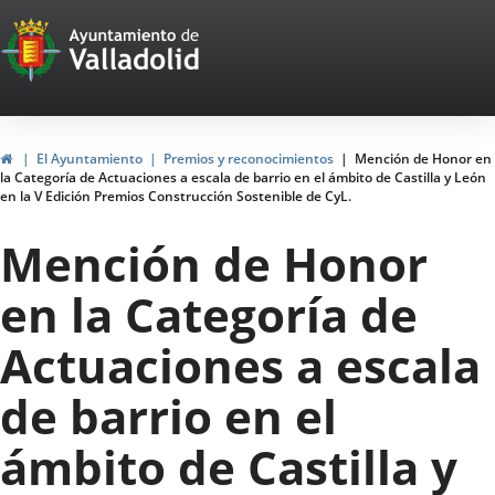
Portal
Jump to content
Web
del
Ayuntamiento
Home
El Ayuntamiento
Premios y reconocimientos
Mención de Honor en
la Categoría de Actuaciones a escala de barrio en el ámbito de Castilla y León
de
en la V Edición Premios Construcción Sostenible de CyL.
Valladolid
Mención de Honor
en la Categoría de
Actuaciones a escala
de barrio en el
ámbito de Castilla y