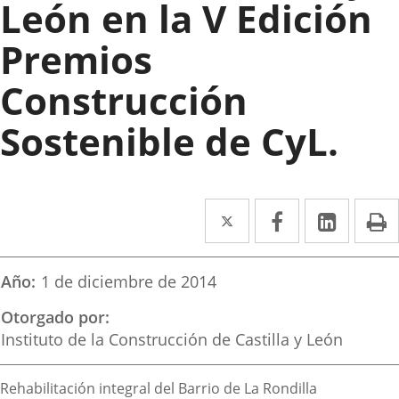
León en la V Edición
Premios
Construcción
Sostenible de CyL.
Twitter
Enlace
Facebook
Enlace
Linked
Enlace
P
a
a
a
una
una
una
Año
1 de diciembre de 2014
aplicación
aplicación
aplica
Otorgado por
externa.
externa.
extern
Instituto de la Construcción de Castilla y León
Descripción
Rehabilitación integral del Barrio de La Rondilla