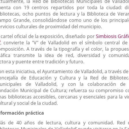
ctualmente, la Red de Bibliotecas Municipales de Valladol
uenta con 19 centros repartidos por toda la ciudad: di
ibliotecas, ocho puntos de lectura y la Biblioteca de Vera
ampo Grande, consolidándose como uno de los principal
ervicios culturales de proximidad del municipio.
 cartel oficial de la exposición, diseñado por
Simbiosis Gráfi
Enlace
, convierte la "V" de Valladolid en el símbolo central de 
a
omposición. A través de la tipografía y el color, la propues
una
ráfica transmite la idea de red, diversidad y comunid
aplicación
ctora y puente entre tradición y futuro.
externa.
n esta iniciativa, el Ayuntamiento de Valladolid, a través de
oncejalía de Educación y Cultura y la Red de Bibliotec
unicipales de Valladolid, y con la colaboración de 
undación Municipal de Cultura; refuerza su compromiso c
nas bibliotecas accesibles, cercanas y esenciales para la vi
ltural y social de la ciudad.
nformación práctica
Más de 40 años de lectura, cultura y comunidad. Red 
bliotecas Municipales de Valladolid’ puede visitarse en la S