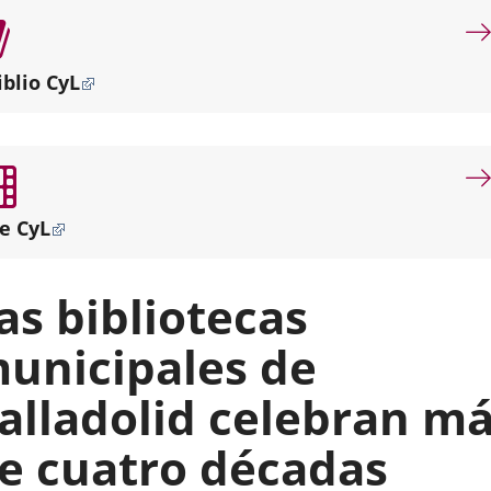
por
misión
dotar
iblio CyL
de
servicios
bibliotecarios
de
proximidad
a
e CyL
los
diferentes
puntos
as bibliotecas
de
la
unicipales de
ciudad.
alladolid celebran m
e cuatro décadas