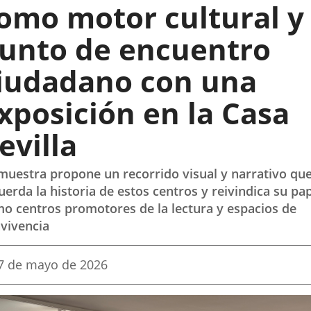
omo motor cultural y
unto de encuentro
iudadano con una
xposición en la Casa
evilla
muestra propone un recorrido visual y narrativo qu
uerda la historia de estos centros y reivindica su pa
o centros promotores de la lectura y espacios de
vivencia
echa
7 de mayo de 2026
e
a
oticia