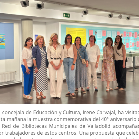
escripción
 concejala de Educación y Cultura, Irene Carvajal, ha visit
sta mañana la muestra conmemorativa del 40º aniversario 
a Red de Bibliotecas Municipales de Valladolid acompaña
or trabajadores de estos centros. Una propuesta que celeb