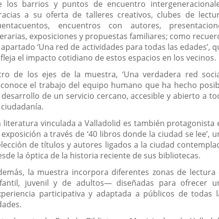
e los barrios y puntos de encuentro intergeneracionale
racias a su oferta de talleres creativos, clubes de lectur
uentacuentos, encuentros con autores, presentacion
iterarias, exposiciones y propuestas familiares; como recuer
l apartado ‘Una red de actividades para todas las edades’, q
fleja el impacto cotidiano de estos espacios en los vecinos.
tro de los ejes de la muestra, ‘Una verdadera red social
econoce el trabajo del equipo humano que ha hecho posib
 desarrollo de un servicio cercano, accesible y abierto a t
 ciudadanía.
a literatura vinculada a Valladolid es también protagonista 
 exposición a través de ‘40 libros donde la ciudad se lee’, 
elección de títulos y autores ligados a la ciudad contempla
sde la óptica de la historia reciente de sus bibliotecas.
demás, la muestra incorpora diferentes zonas de lectura
nfantil, juvenil y de adultos— diseñadas para ofrecer u
xperiencia participativa y adaptada a públicos de todas l
dades.