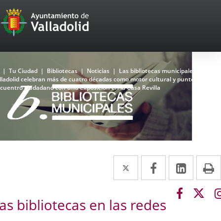
Portal
Jump to content
Web
del
Ayuntamiento
Home
Tu Ciudad
Bibliotecas
Noticias
Las bibliotecas municipales de
lladolid celebran más de cuatro décadas como motor cultural y punto de
de
cuentro ciudadano con una exposición en la Casa Revilla
Valladolid
Bibliotecas
La
Top
Red
Municipal
Twitter
Enlace
Facebook
Enlace
Linked
Enlace
P
de
a
a
a
Bibliotecas
del
Link
Link
una
una
una
Ayuntamiento
as bibliotecas en las redes
to
to
de
aplicación
aplicación
aplica
external
exte