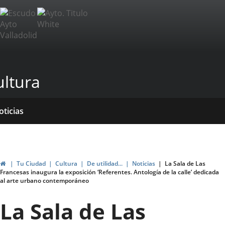
Portal
Jump to content
Web
del
Ayuntamiento
ultura
de
Valladolid
ome
rvicios
entros
ormativas
blicaciones
oticias
genda
ltural
Home
Tu Ciudad
Cultura
De utilidad...
Noticias
La Sala de Las
Francesas inaugura la exposición ‘Referentes. Antología de la calle’ dedicada
al arte urbano contemporáneo
La Sala de Las
lace