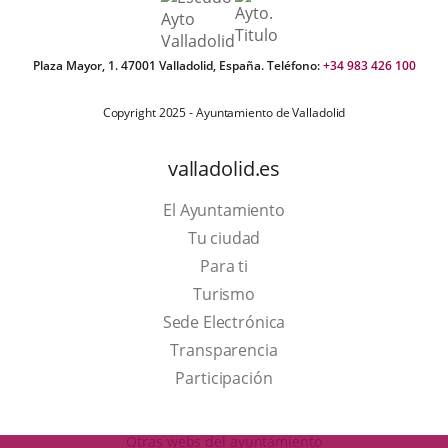
Plaza Mayor, 1. 47001 Valladolid, España. Teléfono:
+34 983 426 100
Copyright 2025 - Ayuntamiento de Valladolid
valladolid.es
El Ayuntamiento
Tu ciudad
Para ti
This
Turismo
link
Link
Sede Electrónica
will
to
Transparencia
open
external
Participación
in
application.
a
Otras webs del ayuntamiento