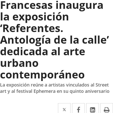
Francesas inaugura
na
licación
la exposición
terna.
‘Referentes.
Antología de la calle’
dedicada al arte
urbano
contemporáneo
La exposición reúne a artistas vinculados al Street
art y al festival Ephemera en su quinto aniversario
Twitter
Enlace
Facebook
Enlace
Linked
Enlace
P