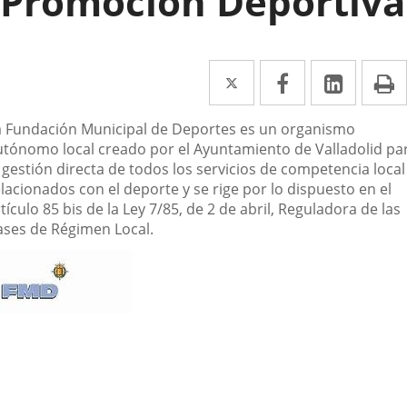
Promoción Deportiva
Twitter
Enlace
Facebook
Enlace
Linked
Enlace
P
a
a
a
escripción
a Fundación Municipal de Deportes es un organismo
una
una
una
utónomo local creado por el Ayuntamiento de Valladolid pa
aplicación
aplicación
aplica
 gestión directa de todos los servicios de competencia local
lacionados con el deporte y se rige por lo dispuesto en el
externa.
externa.
extern
tículo 85 bis de la Ley 7/85, de 2 de abril, Reguladora de las
ases de Régimen Local.