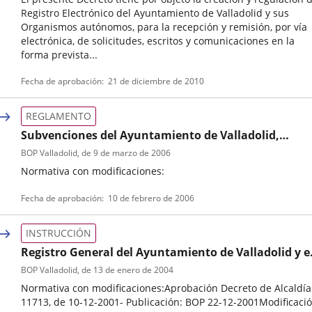
Registro Electrónico del Ayuntamiento de Valladolid y sus
Organismos autónomos, para la recepción y remisión, por vía
electrónica, de solicitudes, escritos y comunicaciones en la
forma prevista...
Tipo
Fecha de aprobación
21 de diciembre de 2010
de
normativa
REGLAMENTO
Subvenciones del Ayuntamiento de Valladolid,
Reglamento y Bases Reguladoras
BOP Valladolid
, de 9 de marzo de 2006
Normativa con modificaciones:
Tipo
Referencia
Fecha de aprobación
10 de febrero de 2006
de
boletin
normativa
INSTRUCCIÓN
Registro General del Ayuntamiento de Valladolid y e
horario de apertura de las oficinas municipales,
BOP Valladolid
, de 13 de enero de 2004
Instrucción Funcionamiento
Normativa con modificaciones:Aprobación Decreto de Alcaldía
11713, de 10-12-2001- Publicación: BOP 22-12-2001Modificaci