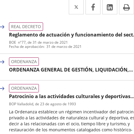
Twitter
Enlace
Facebook
Enlace
Linked
Enlace
P
a
a
a
una
una
una
REAL DECRETO
aplicación
aplicación
aplica
Reglamento de actuación y funcionamiento del sect
público por medios electrónicos
BOE
nº
77
, de 31 de marzo de 2021
externa.
externa.
extern
Tipo
Referencia
Fecha de aprobación
31 de marzo de 2021
de
boletin
normativa
ORDENANZA
ORDENANZA GENERAL DE GESTIÓN, LIQUIDACIÓN,
RECAUDACIÓN E INSPECCIÓN
Tipo
de
ORDENANZA
normativa
Patrocinio a las actividades culturales y deportivas
municipales, ordenanza reguladora
BOP Valladolid
, de 23 de agosto de 1993
La Ordenanza establece un régimen incentivador del patrocin
privado a las actividades de naturaleza cultural y deportiva, e
decir a las relacionadas con el ocio, tiempo libre y turismo, y
restauración de los monumentos catalogados como histórico-