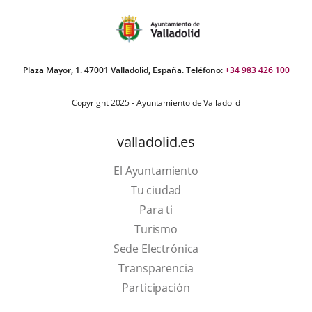
Plaza Mayor, 1. 47001 Valladolid, España. Teléfono:
+34 983 426 100
Copyright 2025 - Ayuntamiento de Valladolid
valladolid.es
El Ayuntamiento
Tu ciudad
Para ti
This
Turismo
link
Link
Sede Electrónica
will
to
Transparencia
open
external
Participación
in
application.