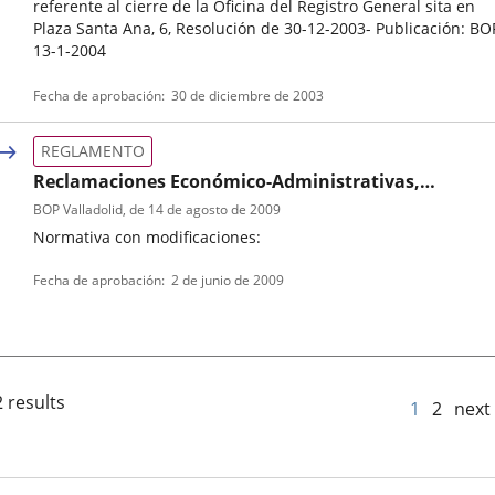
referente al cierre de la Oficina del Registro General sita en
Plaza Santa Ana, 6, Resolución de 30-12-2003- Publicación: BO
13-1-2004
Tipo
Referencia
Fecha de aprobación
30 de diciembre de 2003
de
boletin
normativa
REGLAMENTO
Reclamaciones Económico-Administrativas,
Reglamento Orgánico para la Resolución
BOP Valladolid
, de 14 de agosto de 2009
Normativa con modificaciones:
Tipo
Referencia
Fecha de aprobación
2 de junio de 2009
de
boletin
normativa
 results
1
2
next