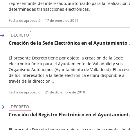
representante del interesado, aurtorizado para la realización 
determinadas transacciones electrónicas.
Tipo
Fecha de aprobación
17 de enero de 2011
de
normativa
DECRETO
Creación de la Sede Electrónica en el Ayuntamiento 
Valladolid, Decreto de Alcaldía
El presente Decreto tiene por objeto la creación de la Sede
electrónica única para el Ayuntamiento de Valladolid y sus
Organísmo Autónomos (Ayuntamiento de Valladolid). El acces
de los interesados a la Sede electrónica estará disponible a
través de la dirección...
Tipo
Fecha de aprobación
21 de diciembre de 2010
de
normativa
DECRETO
Creación del Registro Electrónico en el Ayuntamient
de Valladolid, Decreto de Alcaldía
El presente Decreto tiene por objeto la creación y regulación d