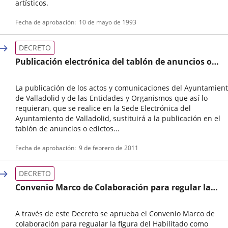
artísticos.
Tipo
Referencia
Fecha de aprobación
10 de mayo de 1993
de
boletin
normativa
DECRETO
Publicación electrónica del tablón de anuncios o
edictos
La publicación de los actos y comunicaciones del Ayuntamien
de Valladolid y de las Entidades y Organismos que así lo
requieran, que se realice en la Sede Electrónica del
Ayuntamiento de Valladolid, sustituirá a la publicación en el
tablón de anuncios o edictos...
Tipo
Fecha de aprobación
9 de febrero de 2011
de
normativa
DECRETO
Convenio Marco de Colaboración para regular la
figura del HABILITADO como representante del
interesado
A través de este Decreto se aprueba el Convenio Marco de
colaboración para regualar la figura del Habilitado como