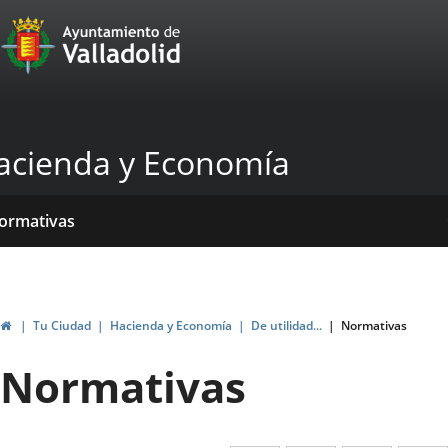
Portal
Jump to content
Web
del
Ayuntamiento
acienda y Economía
de
Valladolid
ome
rvicios
entros
yudas
ormativas
blicaciones
ticias
genda
ubvenciones
Home
Tu Ciudad
Hacienda y Economía
De utilidad...
Normativas
Normativas