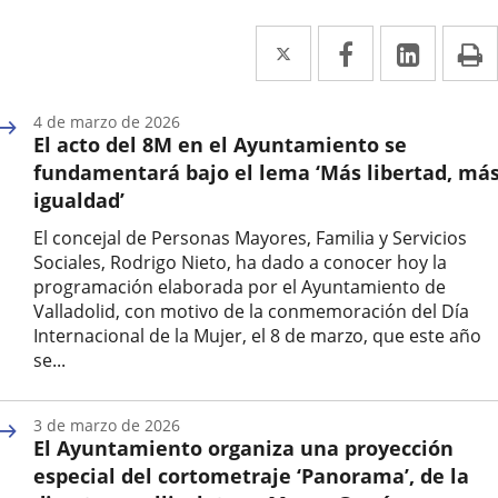
Twitter
Enlace
Facebook
Enlace
Linked
Enlace
P
a
a
a
una
una
una
4 de marzo de 2026
El acto del 8M en el Ayuntamiento se
aplicación
aplicación
aplica
fundamentará bajo el lema ‘Más libertad, má
externa.
externa.
extern
igualdad’
El concejal de Personas Mayores, Familia y Servicios
Sociales, Rodrigo Nieto, ha dado a conocer hoy la
programación elaborada por el Ayuntamiento de
Valladolid, con motivo de la conmemoración del Día
Internacional de la Mujer, el 8 de marzo, que este año
se...
Fecha
de
3 de marzo de 2026
la
El Ayuntamiento organiza una proyección
noticia
especial del cortometraje ‘Panorama’, de la