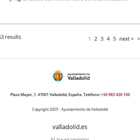
Fecha
de
la
noticia
63 results
1
2
3
4
5
next >
>
Plaza Mayor, 1. 47001 Valladolid, España. Teléfono:
+34 983 426 100
Copyright 2025 - Ayuntamiento de Valladolid
valladolid.es
El Ayuntamiento