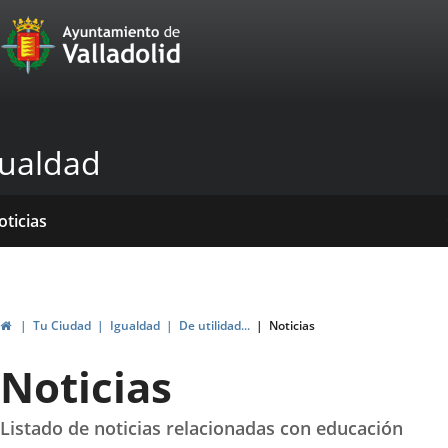
Portal
Jump to content
Web
del
Ayuntamiento
gualdad
de
Valladolid
ome
rvicios
entros
yudas
ormativas
blicaciones
oticias
genda
ubvenciones
Home
Tu Ciudad
Igualdad
De utilidad...
Noticias
Noticias
Listado de noticias relacionadas con educación