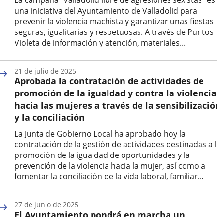
La campaña "Valladolid libre de agresiones sexistas" es
una iniciativa del Ayuntamiento de Valladolid para
prevenir la violencia machista y garantizar unas fiestas
seguras, igualitarias y respetuosas. A través de Puntos
Violeta de información y atención, materiales...
Fecha
de
21 de julio de 2025
la
Aprobada la contratación de actividades de
noticia
promoción de la igualdad y contra la violencia
hacia las mujeres a través de la sensibilizació
y la conciliación
La Junta de Gobierno Local ha aprobado hoy la
contratación de la gestión de actividades destinadas a 
promoción de la igualdad de oportunidades y la
prevención de la violencia hacia la mujer, así como a
fomentar la conciliación de la vida laboral, familiar...
Fecha
de
27 de junio de 2025
la
El Ayuntamiento pondrá en marcha un
noticia