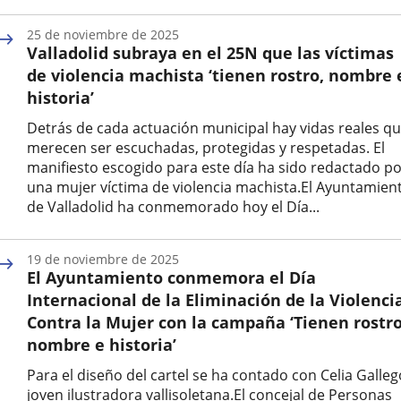
Fecha
de
25 de noviembre de 2025
la
Valladolid subraya en el 25N que las víctimas
noticia
de violencia machista ‘tienen rostro, nombre 
historia’
Detrás de cada actuación municipal hay vidas reales q
merecen ser escuchadas, protegidas y respetadas. El
manifiesto escogido para este día ha sido redactado p
una mujer víctima de violencia machista.El Ayuntamien
de Valladolid ha conmemorado hoy el Día...
Fecha
de
19 de noviembre de 2025
la
El Ayuntamiento conmemora el Día
noticia
Internacional de la Eliminación de la Violenci
Contra la Mujer con la campaña ‘Tienen rostro
nombre e historia’
Para el diseño del cartel se ha contado con Celia Galleg
joven ilustradora vallisoletana.El concejal de Personas