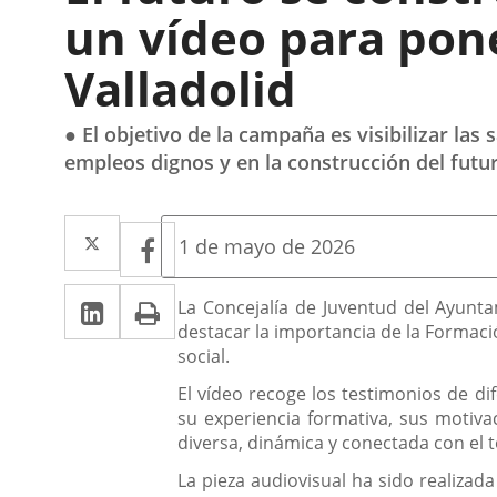
un vídeo para pone
Valladolid
● El objetivo de la campaña es visibilizar las
empleos dignos y en la construcción del futur
Twitter
Enlace
Facebook
Enlace
Fecha
1 de mayo de 2026
de
a
a
la
Linkedin
Enlace
Print
una
Descripción
noticia
La Concejalía de Juventud del Ayunta
una
destacar la importancia de la Formaci
a
aplicación
aplicación
social.
una
externa.
externa.
El vídeo recoge los testimonios de d
aplicación
su experiencia formativa, sus motiva
diversa, dinámica y conectada con el t
externa.
La pieza audiovisual ha sido realizad