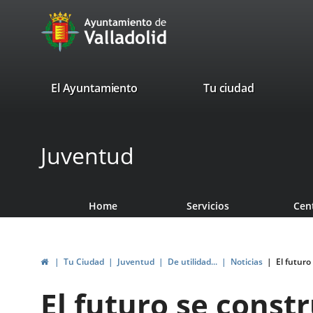
Portal
Jump to content
avaTop
Web
del
Ayuntamiento
valladolid.es
El Ayuntamiento
Tu ciudad
de
Valladolid
Juventud
Home
Servicios
Cen
Home
Tu Ciudad
Juventud
De utilidad...
Noticias
El futuro
El futuro se const