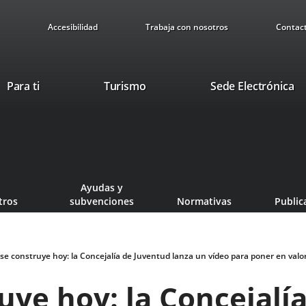
Accesibilidad
Trabaja con nosotros
Contac
This
Li
Para ti
Turismo
Sede Electrónica
link
to
will
ex
open
ap
in
a
pop-
Ayudas y
up
tros
subvenciones
Normativas
Public
window.
 se construye hoy: la Concejalía de Juventud lanza un vídeo para poner en valor
ruye hoy: la Concejalí