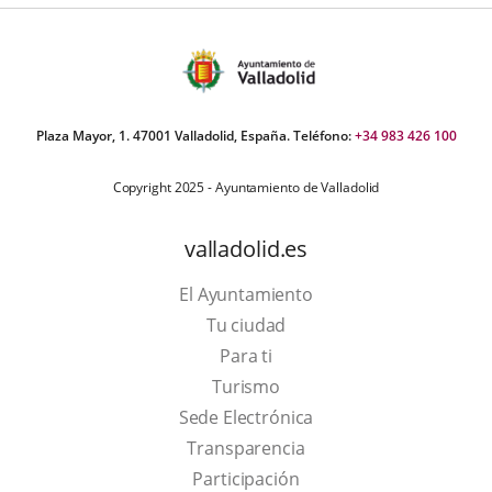
Plaza Mayor, 1. 47001 Valladolid, España. Teléfono:
+34 983 426 100
Copyright 2025 - Ayuntamiento de Valladolid
valladolid.es
El Ayuntamiento
Tu ciudad
Para ti
This
Turismo
link
Link
Sede Electrónica
will
to
Transparencia
open
external
Participación