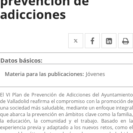
prevención de
adicciones
Twitter
Enlace
Facebook
Enlace
Linked
Enlace
P
a
a
a
una
una
una
Datos básicos
aplicación
aplicación
aplica
Materia para las publicaciones
Jóvenes
externa.
externa.
extern
Descripción
El VI Plan de Prevención de Adicciones del Ayuntamiento
de Valladolid reafirma el compromiso con la promoción de
una sociedad más saludable, mediante un enfoque integral
que abarca la prevención en ámbitos clave como la familia,
la educación, la comunidad y el trabajo. Basado en la
experiencia previa y adaptado a los nuevos retos, como el