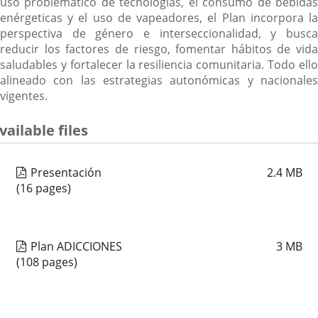
uso problemático de tecnologías, el consumo de bebidas
enérgeticas y el uso de vapeadores, el Plan incorpora la
perspectiva de género e interseccionalidad, y busca
reducir los factores de riesgo, fomentar hábitos de vida
saludables y fortalecer la resiliencia comunitaria. Todo ello
alineado con las estrategias autonómicas y nacionales
vigentes.
vailable files
Presentación
2.4
MB
(16 pages)
Plan ADICCIONES
3
MB
(108 pages)