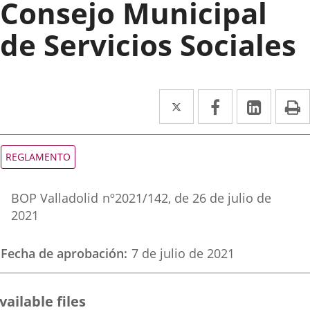
Consejo Municipal
de Servicios Sociales
Twitter
Enlace
Facebook
Enlace
Linked
Enlace
P
a
a
a
una
una
una
Tipo
REGLAMENTO
de
aplicación
aplicación
aplica
normativa
Referencia
externa.
externa.
extern
BOP Valladolid
nº
2021/142
, de 26 de julio de
boletin
2021
Fecha de aprobación
7 de julio de 2021
vailable files