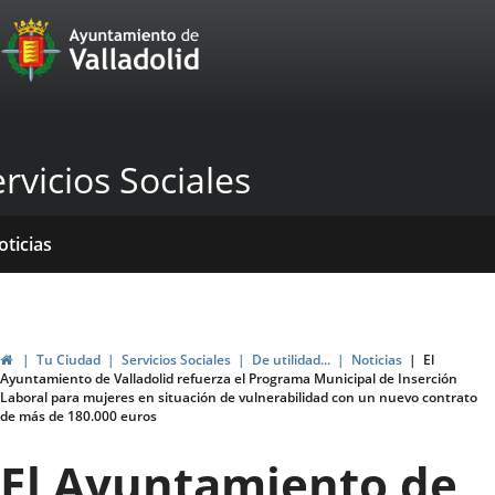
Portal
Jump to content
Web
del
Ayuntamiento
rvicios Sociales
de
Valladolid
ome
rvicios
entros
yudas
ormativas
blicaciones
oticias
genda
ubvenciones
Home
Tu Ciudad
Servicios Sociales
De utilidad...
Noticias
El
Ayuntamiento de Valladolid refuerza el Programa Municipal de Inserción
Laboral para mujeres en situación de vulnerabilidad con un nuevo contrato
de más de 180.000 euros
El Ayuntamiento de