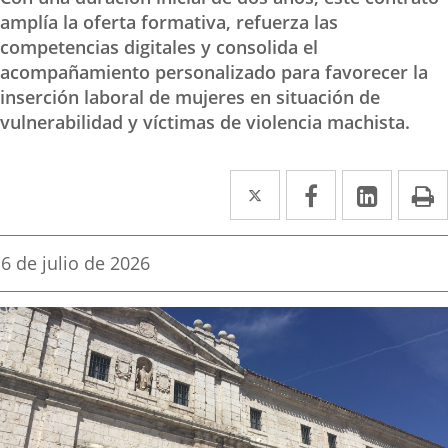
amplía la oferta formativa, refuerza las
competencias digitales y consolida el
acompañamiento personalizado para favorecer la
inserción laboral de mujeres en situación de
vulnerabilidad y víctimas de violencia machista.
Twitter
Enlace
Facebook
Enlace
Linked
Enlace
P
a
a
a
una
una
una
Fecha
6 de julio de 2026
de
aplicación
aplicación
aplica
la
noticia
externa.
externa.
extern