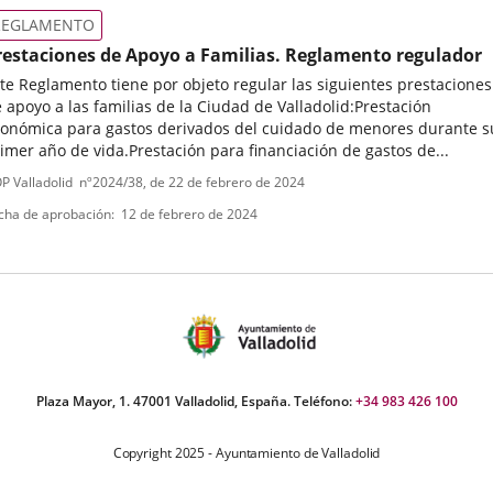
ormativa
REGLAMENTO
restaciones de Apoyo a Familias. Reglamento regulador
te Reglamento tiene por objeto regular las siguientes prestaciones
 apoyo a las familias de la Ciudad de Valladolid:Prestación
onómica para gastos derivados del cuidado de menores durante s
imer año de vida.Prestación para financiación de gastos de...
ipo
ferencia
P Valladolid
nº
2024/38
, de 22 de febrero de 2024
letin
e
cha de aprobación
12 de febrero de 2024
ormativa
Plaza Mayor, 1. 47001 Valladolid, España. Teléfono:
+34 983 426 100
Copyright 2025 - Ayuntamiento de Valladolid