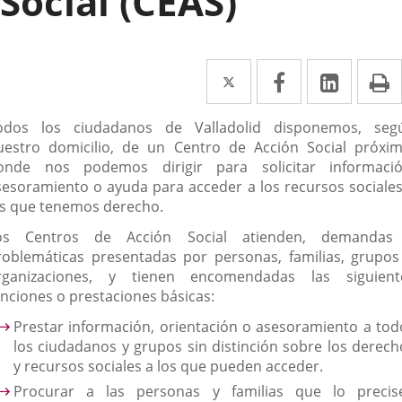
Social (CEAS)
Twitter
Enlace
Facebook
Enlace
Linked
Enlace
P
a
a
a
escripción
odos los ciudadanos de Valladolid disponemos, seg
una
una
una
uestro domicilio, de un Centro de Acción Social próxim
aplicación
aplicación
aplica
onde nos podemos dirigir para solicitar informació
sesoramiento o ayuda para acceder a los recursos sociales
externa.
externa.
extern
os que tenemos derecho.
os Centros de Acción Social atienden, demandas
roblemáticas presentadas por personas, familias, grupos
rganizaciones, y tienen encomendadas las siguient
unciones o prestaciones básicas:
Prestar información, orientación o asesoramiento a tod
los ciudadanos y grupos sin distinción sobre los derech
y recursos sociales a los que pueden acceder.
Procurar a las personas y familias que lo precis