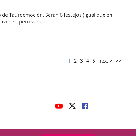
es de Tauroemoción. Serán 6 festejos (igual que en
óvenes, pero varia...
1
2
3
4
5
next >
>>
avaHeaderSocial
LINK
LINK
LINK
TO
TO
TO
EXTERNAL
EXTERNAL
EXTERNAL
APPLICATION.
APPLICATION.
APPLICATION.