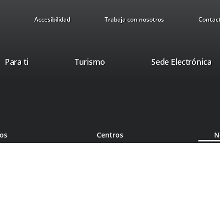
Accesibilidad
Trabaja con nosotros
Contac
This
Li
Para ti
Turismo
Sede Electrónica
link
to
will
ex
open
ap
in
a
pop-
ios
Centros
N
up
window.