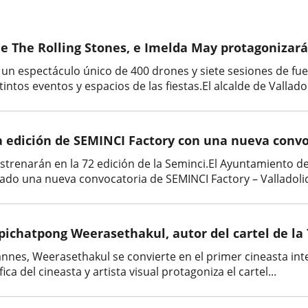
The Rolling Stones, e Imelda May protagonizarán
un espectáculo único de 400 drones y siete sesiones de fueg
tintos eventos y espacios de las fiestas.El alcalde de Valladoli
a edición de SEMINCI Factory con una nueva convo
trenarán en la 72 edición de la Seminci.El Ayuntamiento de V
do una nueva convocatoria de SEMINCI Factory – Valladolid F
 Apichatpong Weerasethakul, autor del cartel de la
nes, Weerasethakul se convierte en el primer cineasta inte
ca del cineasta y artista visual protagoniza el cartel...