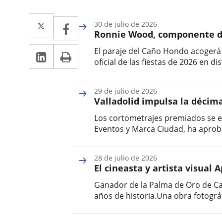
Twitter
Enlace
Facebook
Enlace
30 de julio de 2026
Ronnie Wood, componente de 
a
a
Linkedin
Enlace
Print
El paraje del Caño Hondo acogerá 
una
una
oficial de las fiestas de 2026 en dis
a
aplicación
aplicación
Fecha
una
de
externa.
externa.
29 de julio de 2026
la
aplicación
Valladolid impulsa la décim
noticia
externa.
Los cortometrajes premiados se es
Eventos y Marca Ciudad, ha aproba
Fecha
de
28 de julio de 2026
la
El cineasta y artista visual
noticia
Ganador de la Palma de Oro de Can
años de historia.Una obra fotográfi
Fecha
de