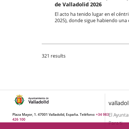
de Valladolid 2026
El acto ha tenido lugar en el cént
2025), donde sigue habiendo una c
Fecha
de
la
noticia
321 results
valladol
El Ayunt
Plaza Mayor, 1. 47001 Valladolid, España. Teléfono:
+34 983
426 100
Para ti