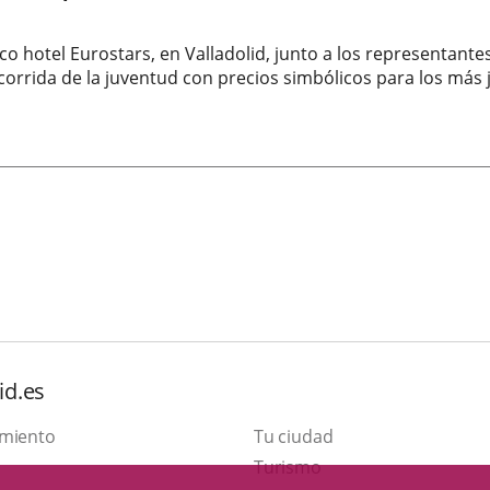
rico hotel Eurostars, en Valladolid, junto a los representant
orrida de la juventud con precios simbólicos para los más j
id.es
amiento
Tu ciudad
This
Turismo