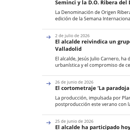
Seminci y la D.O. Ribera del
noticia
La Denominación de Origen Ribera 
edición de la Semana Internacional
Fecha
de
2 de julio de 2026
la
El alcalde reivindica un gru
noticia
Valladolid
El alcalde, Jesús Julio Carnero, h
urbanística y el compromiso de ced
Fecha
de
26 de junio de 2026
la
El cortometraje ‘La paradoja
noticia
La producción, impulsada por Plan
postproducción este verano con la v
Fecha
de
25 de junio de 2026
la
El alcalde ha participado ho
noticia