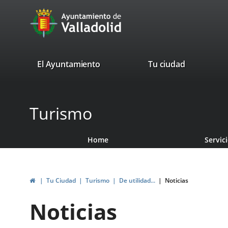
Portal
Jump to content
avaTop
Web
del
Ayuntamiento
valladolid.es
El Ayuntamiento
Tu ciudad
de
Valladolid
Turismo
Home
Servic
Home
Tu Ciudad
Turismo
De utilidad...
Noticias
Noticias