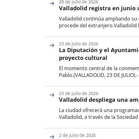
28 de julio de 2026
la
Valladolid registra en junio
noticia
Valladolid continúa ampliando su 
procede del extranjero.Valladolid 
Fecha
de
23 de julio de 2026
la
La Diputación y el Ayuntami
noticia
proyecto cultural
El momento central de la conmemora
Pablo.(VALLADOLID, 23 DE JULIO).-
Fecha
de
23 de julio de 2026
la
Valladolid despliega una am
noticia
La ciudad ofrecerá una programaci
Valladolid, a través de la Socied
Fecha
de
2 de julio de 2026
la