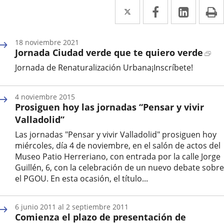
Twitter
Enlace
Facebook
Enlace
Linked
Enlace
P
a
a
a
una
una
una
18
noviembre
2021
Enl
Jornada Ciudad verde que te quiero verde
aplicación
aplicación
aplica
a
Jornada de Renaturalización Urbana¡Inscríbete!
externa.
externa.
extern
un
Fecha
apl
de
ext
4
noviembre
2015
inicio
Prosiguen hoy las jornadas “Pensar y vivir
del
evento
Valladolid”
Las jornadas "Pensar y vivir Valladolid" prosiguen hoy
miércoles, día 4 de noviembre, en el salón de actos del
Museo Patio Herreriano, con entrada por la calle Jorge
Guillén, 6, con la celebración de un nuevo debate sobre
el PGOU. En esta ocasión, el título...
Fecha
de
6
junio
2011
al
2
septiembre
2011
inicio
Comienza el plazo de presentación de
del