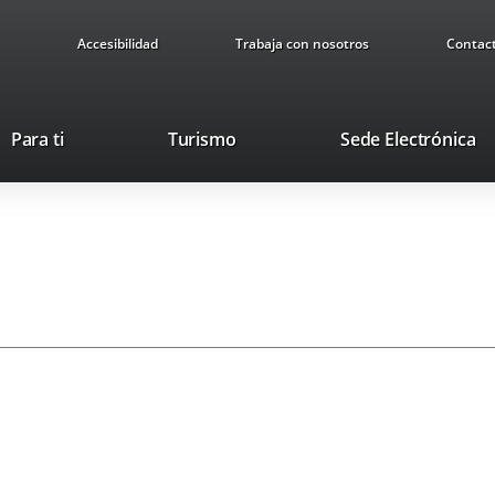
Accesibilidad
Trabaja con nosotros
Contac
This
Li
Para ti
Turismo
Sede Electrónica
link
to
will
ex
open
ap
in
a
pop-
up
window.