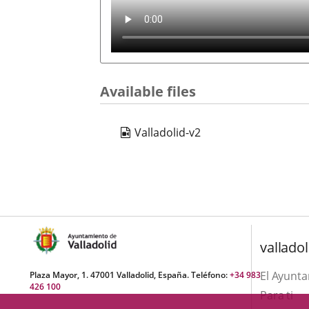
Available files
Valladolid-v2
valladol
El Ayunt
Plaza Mayor, 1. 47001 Valladolid, España. Teléfono:
+34 983
426 100
Para ti