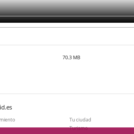
70.3
MB
id.es
amiento
Tu ciudad
This
Turismo