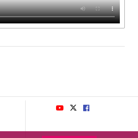
avaHeaderSocial
LINK
LINK
LINK
TO
TO
TO
EXTERNAL
EXTERNAL
EXTERNAL
APPLICATION.
APPLICATION.
APPLICATION.