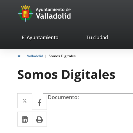
Portal
Jump to content
avaTop
Web
del
Ayuntamiento
valladolid.es
El Ayuntamiento
Tu ciudad
de
Home
Valladolid
Somos Digitales
Valladolid
Somos Digitales
Twitter
Enlace
Documento
Facebook
Enlace
a
a
Linkedin
Enlace
Print
una
una
a
aplicación
aplicación