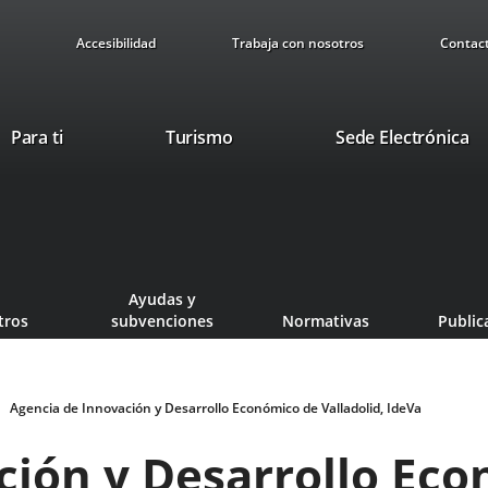
Accesibilidad
Trabaja con nosotros
Contac
This
Li
Para ti
Turismo
Sede Electrónica
link
to
will
ex
open
ap
in
a
pop-
Ayudas y
up
tros
subvenciones
Normativas
Public
window.
Agencia de Innovación y Desarrollo Económico de Valladolid, IdeVa
ción y Desarrollo Ec