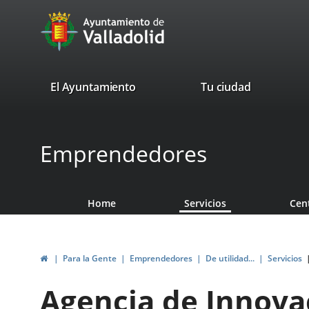
Portal
Jump to content
avaTop
Web
del
Ayuntamiento
valladolid.es
El Ayuntamiento
Tu ciudad
de
Valladolid
Emprendedores
Home
Servicios
Cen
Home
Para la Gente
Emprendedores
De utilidad...
Servicios
Agencia de Innova