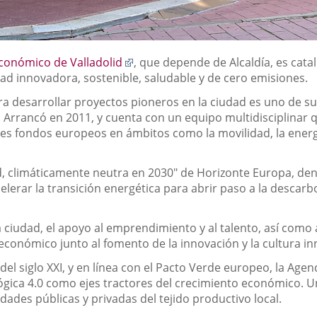
Enlace
Económico de Valladolid
, que depende de Alcaldía, es cata
a
dad innovadora, sostenible, saludable y de cero emisiones.
una
ara desarrollar proyectos pioneros en la ciudad es uno de 
aplicación
 Arrancó en 2011, y cuenta con un equipo multidisciplinar 
externa.
es fondos europeos en ámbitos como la movilidad, la energía
id, climáticamente neutra en 2030" de Horizonte Europa, de
lerar la transición energética para abrir paso a la descarb
 ciudad, el apoyo al emprendimiento y al talento, así como a
conómico junto al fomento de la innovación y la cultura in
del siglo XXI, y en línea con el Pacto Verde europeo, la Ag
ógica 4.0 como ejes tractores del crecimiento económico. U
ades públicas y privadas del tejido productivo local.