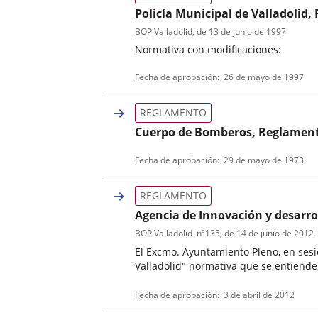
Policía Municipal de Valladolid
BOP Valladolid
, de 13 de junio de 1997
Normativa con modificaciones:
Tipo
Referencia
Fecha de aprobación
26 de mayo de 1997
de
boletin
normativa
REGLAMENTO
Cuerpo de Bomberos, Reglamen
Tipo
Fecha de aprobación
29 de mayo de 1973
de
normativa
REGLAMENTO
Agencia de Innovación y desarr
BOP Valladolid
nº
135
, de 14 de junio de 2012
El Excmo. Ayuntamiento Pleno, en sesi
Valladolid" normativa que se entiende 
Tipo
Referencia
Fecha de aprobación
3 de abril de 2012
de
boletin
normativa