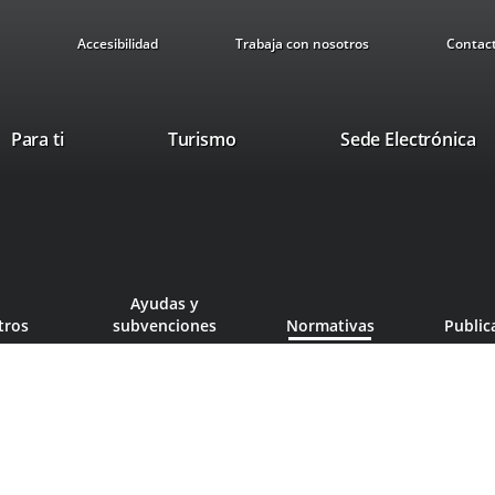
Accesibilidad
Trabaja con nosotros
Contac
This
Li
Para ti
Turismo
Sede Electrónica
link
to
will
ex
open
ap
in
a
pop-
Ayudas y
up
tros
subvenciones
Normativas
Public
window.