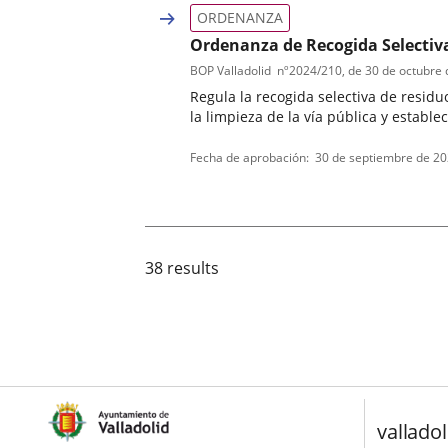
ORDENANZA
Ordenanza de Recogida Selectiva
BOP Valladolid
nº
2024/210
, de 30 de octubre
Regula la recogida selectiva de residu
la limpieza de la vía pública y estable
Tipo
Referencia
Fecha de aprobación
30 de septiembre de 2
de
boletin
normativa
38 results
valladol