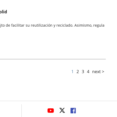
olid
o de facilitar su reutilización y reciclado. Asimismo, regula
1
2
3
4
next >
avaHeaderSocial
LINK
LINK
LINK
TO
TO
TO