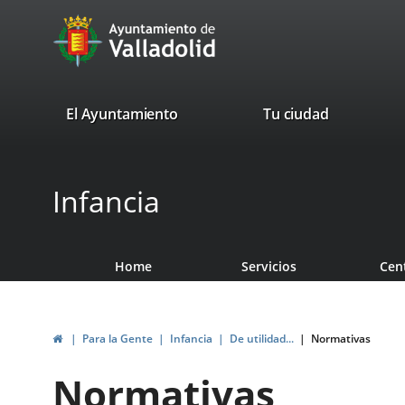
Portal
Jump to content
avaTop
Web
del
Ayuntamiento
valladolid.es
El Ayuntamiento
Tu ciudad
de
Valladolid
Infancia
Home
Servicios
Cen
Home
Para la Gente
Infancia
De utilidad...
Normativas
Normativas