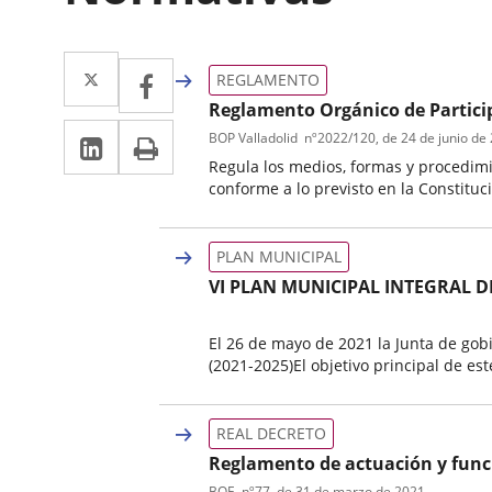
Twitter
Enlace
Facebook
Enlace
REGLAMENTO
a
a
Reglamento Orgánico de Particip
Linkedin
Enlace
Print
una
BOP Valladolid
nº
2022/120
, de 24 de junio de
una
Regula los medios, formas y procedimi
a
aplicación
aplicación
conforme a lo previsto en la Constituci
una
externa.
externa.
Tipo
Referencia
de
boletin
aplicación
PLAN MUNICIPAL
normativa
externa.
VI PLAN MUNICIPAL INTEGRAL 
El 26 de mayo de 2021 la Junta de gob
(2021-2025)El objetivo principal de es
Tipo
de
REAL DECRETO
normativa
Reglamento de actuación y funci
BOE
nº
77
, de 31 de marzo de 2021