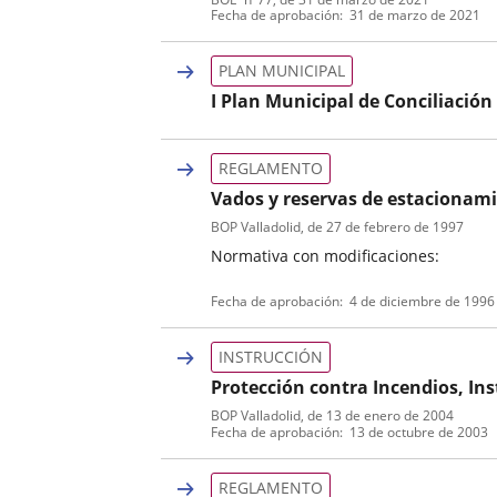
Tipo
Referencia
Fecha de aprobación
31 de marzo de 2021
de
boletin
normativa
PLAN MUNICIPAL
I Plan Municipal de Conciliación
Tipo
de
REGLAMENTO
normativa
Vados y reservas de estacionam
BOP Valladolid
, de 27 de febrero de 1997
Normativa con modificaciones:
Tipo
Referencia
Fecha de aprobación
4 de diciembre de 1996
de
boletin
normativa
INSTRUCCIÓN
Protección contra Incendios, In
BOP Valladolid
, de 13 de enero de 2004
Tipo
Referencia
Fecha de aprobación
13 de octubre de 2003
de
boletin
normativa
REGLAMENTO