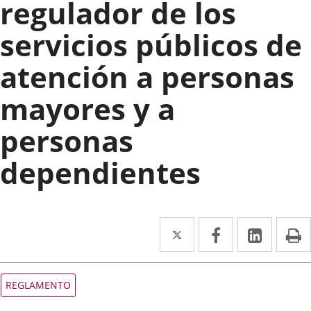
regulador de los
servicios públicos de
atención a personas
mayores y a
personas
dependientes
Twitter
Enlace
Facebook
Enlace
Linked
Enlace
P
a
a
a
una
una
una
Tipo
REGLAMENTO
de
aplicación
aplicación
aplica
normativa