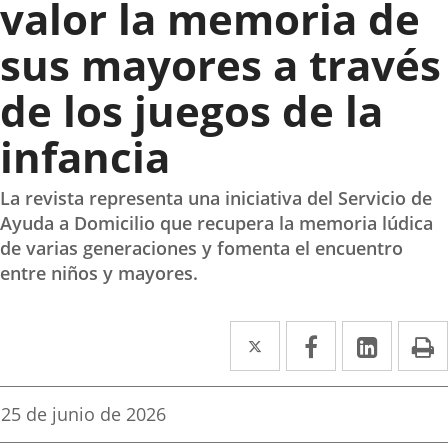
valor la memoria de
sus mayores a través
de los juegos de la
infancia
La revista representa una iniciativa del Servicio de
Ayuda a Domicilio que recupera la memoria lúdica
de varias generaciones y fomenta el encuentro
entre niños y mayores.
Twitter
Enlace
Facebook
Enlace
Linked
Enlace
P
a
a
a
una
una
una
Fecha
25 de junio de 2026
de
aplicación
aplicación
aplica