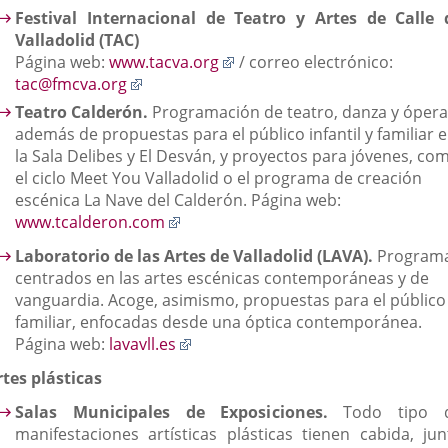
Festival Internacional de Teatro y Artes de Calle 
Valladolid (TAC)
Enlace
Página web:
www.tacva.org
/ correo electrónico:
Enlace
a
tac@fmcva.org
a
una
Teatro Calderón.
Programación de teatro, danza y ópera
una
aplicación
además de propuestas para el público infantil y familiar 
aplicación
externa.
la Sala Delibes y El Desván, y proyectos para jóvenes, co
externa.
el ciclo Meet You Valladolid o el programa de creación
escénica La Nave del Calderón. Página web:
Enlace
www.tcalderon.com
a
Laboratorio de las Artes de Valladolid (LAVA).
Program
una
centrados en las artes escénicas contemporáneas y de
aplicación
vanguardia. Acoge, asimismo, propuestas para el público
externa.
familiar, enfocadas desde una óptica contemporánea.
Enlace
Página web:
lavavll.es
a
rtes plásticas
una
aplicación
Salas Municipales de Exposiciones.
Todo tipo 
externa.
manifestaciones artísticas plásticas tienen cabida, jun