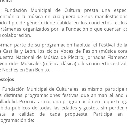
úsica
una
aplicación
a Fundación Municipal de Cultura presta una especi
externa.
tención a la música en cualquiera de sus manifestacione
odo tipo de género tiene cabida en los conciertos, ciclos
ertámenes organizados por la Fundación o que cuentan c
u colaboración.
orman parte de su programación habitual el Festival de Ja
e Castilla y León, los ciclos Voces de Pasión (música coral
uestra Nacional de Música de Plectro, Jornadas Flamenca
uventudes Musicales (música clásica)
o los conciertos estiva
e Noches en San Benito.
estejos
a Fundación Municipal de Cultura es, asimismo, partícipe 
as distintas programaciones festivas que animan el año 
alladolid. Procura armar una programación en la que teng
abida públicos de todas las edades y gustos, sin perder 
ista la calidad de cada propuesta. Participa en 
rogramación de: