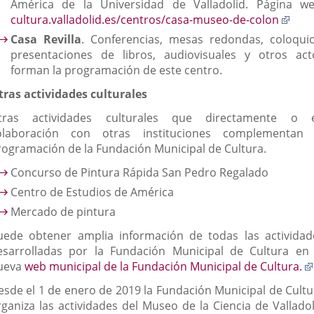
América de la Universidad de Valladolid. Página we
Enla
cultura.valladolid.es/centros/casa-museo-de-colon
a
Casa Revilla
. Conferencias, mesas redondas, coloquio
una
presentaciones de libros, audiovisuales y otros act
apli
forman la programación de este centro.
exte
tras actividades culturales
tras actividades culturales que directamente o 
olaboración con otras instituciones complementan 
rogramación de la Fundación Municipal de Cultura.
Concurso de Pintura Rápida San Pedro Regalado
Centro de Estudios de América
Mercado de pintura
uede obtener amplia información de todas las actividad
esarrolladas por la Fundación Municipal de Cultura en 
ueva
web municipal de la Fundación Municipal de Cultura.
esde el 1 de enero de 2019 la Fundación Municipal de Cultu
rganiza las actividades del Museo de la Ciencia de Valladol