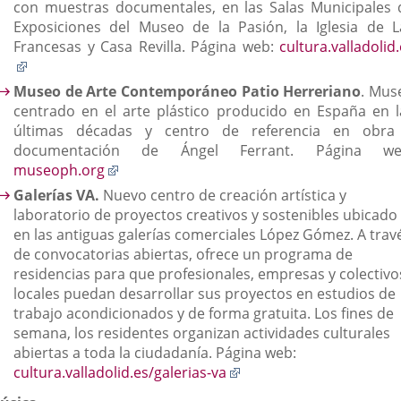
con muestras documentales, en las Salas Municipales 
Exposiciones del Museo de la Pasión, la Iglesia de L
Francesas y Casa Revilla. Página web:
cultura.valladolid
Enlace
a
Museo de Arte Contemporáneo Patio Herreriano
. Mus
una
centrado en el arte plástico producido en España en l
aplicación
últimas décadas y centro de referencia en obra
externa.
documentación de Ángel Ferrant. Página we
Enlace
museoph.org
a
Galerías VA.
Nuevo centro de creación artística y
una
laboratorio de proyectos creativos y sostenibles ubicado
aplicación
en las antiguas galerías comerciales López Gómez. A trav
externa.
de convocatorias abiertas, ofrece un programa de
residencias para que profesionales, empresas y colectivo
locales puedan desarrollar sus proyectos en estudios de
trabajo acondicionados y de forma gratuita. Los fines de
semana, los residentes organizan actividades culturales
abiertas a toda la ciudadanía. Página web:
Enlace
cultura.valladolid.es/galerias-va
a