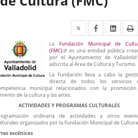
de Cultura (FMC)
Twitter
Enlace
Facebook
Enlace
Linked
Enlace
P
a
a
a
escripción
La
Fundación Municipal de Cultu
una
una
una
Enlace
(FMC)
es una entidad pública crea
aplicación
aplicación
aplica
a
por el Ayuntamiento de Valladolid
una
adscrita al Área de Cultura y Turismo.
externa.
externa.
extern
aplicación
La Fundación lleva a cabo la gesti
externa.
directa de todos los servicios 
ompetencia municipal relacionados con la promoción
mento de la cultura y las artes.
ACTIVIDADES Y PROGRAMAS CULTURALES
rogramación ordinaria de actividades y otros event
ulturales organizados por la Fundación Municipal de Cultura
rtes escénicas