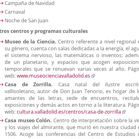
Campaña de Navidad
Carnaval
Noche de San Juan
tros centros y programas culturales
Museo de la Ciencia.
Centro referente a nivel regional 
su género, cuenta con salas dedicadas a la energía, el ag
el sistema nervioso, las matemáticas o inventos; adem
de un planetario, y espacios que acogen exposicion
temporales que se renuevan varias veces al año. Pági
Enlace
web:
www.museocienciavalladolid.es
a
Casa de Zorrilla.
Casa natal del ilustre escrit
una
vallisoletano, autor de Don Juan Tenorio, es hogar de l
aplicación
amantes de las letras, sede de encuentros, recitale
externa.
exposiciones y demás actos en torno a la literatura. Pági
Enlac
web:
cultura.valladolid.es/centros/casa-de-zorrilla
a
Casa museo Colón.
Centro de interpretación sobre la vi
una
y los viajes del almirante, que murió en nuestra ciudad 
aplic
1506. Acoge las conferencias del Centro de Estudios 
exter