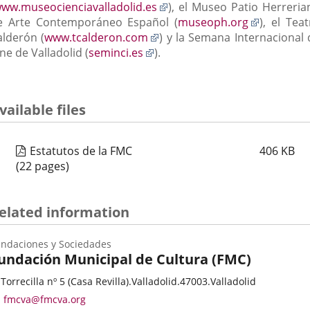
Enlace
ww.museocienciavalladolid.es
), el Museo Patio Herreria
a
Enlace
e Arte Contemporáneo Español (
museoph.org
), el Tea
Enlace
una
a
alderón (
www.tcalderon.com
) y la Semana Internacional 
Enlace
a
aplicación
una
ne de Valladolid (
seminci.es
).
a
una
externa.
aplicació
una
aplicación
externa.
aplicación
externa.
vailable files
externa.
Estatutos de la FMC
406
KB
(22 pages)
elated information
ndaciones y Sociedades
undación Municipal de Cultura (FMC)
ategoría
stal
 Torrecilla nº 5 (Casa Revilla).
Valladolid.
47003.
Valladolid
dress
Email
fmcva@fmcva.org