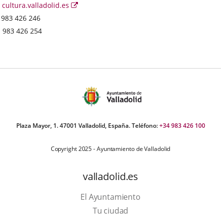
Web
Enlace
cultura.valladolid.es
a
Phones
983 426 246
una
Fax
983 426 254
aplicación
externa.
Plaza Mayor, 1. 47001 Valladolid, España. Teléfono:
+34 983 426 100
Copyright 2025 - Ayuntamiento de Valladolid
valladolid.es
El Ayuntamiento
Tu ciudad