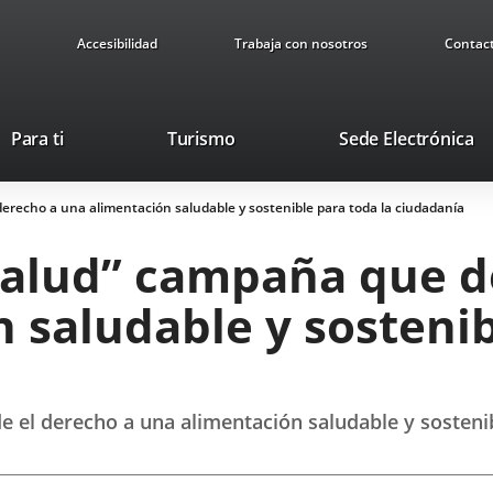
Accesibilidad
Trabaja con nosotros
Contac
This
Li
Para ti
Turismo
Sede Electrónica
link
to
will
ex
erecho a una alimentación saludable y sostenible para toda la ciudadanía
open
ap
in
salud” campaña que d
a
pop-
 saludable y sostenib
up
window.
 el derecho a una alimentación saludable y sostenib