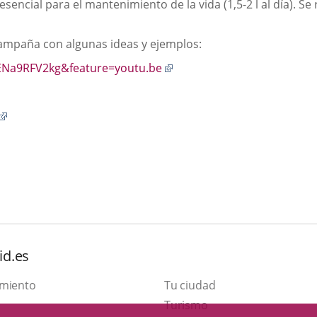
, esencial para el mantenimiento de la vida (1,5-2 l al día).
ampaña con algunas ideas y ejemplos:
Enlace
ENa9RFV2kg&feature=youtu.be
a
una
aplicación
Enlace
externa.
a
una
aplicación
externa.
id.es
amiento
Tu ciudad
This
Turismo