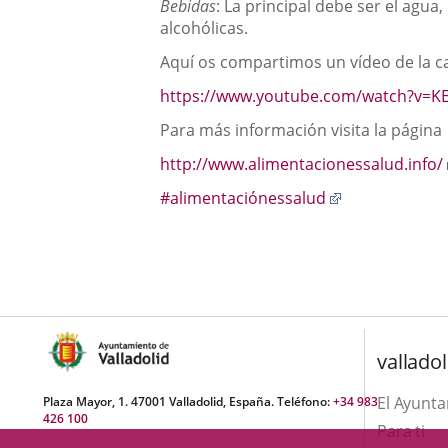
Bebidas
: La principal debe ser el agua
alcohólicas.
Aquí os compartimos un vídeo de la c
https://www.youtube.com/watch?v=K
Para más información visita la página
http://www.alimentacionessalud.info/
Enlace
#alimentaciónessalud
a
una
aplicación
externa.
valladol
El Ayunt
Plaza Mayor, 1. 47001 Valladolid, España. Teléfono:
+34 983
426 100
Para ti