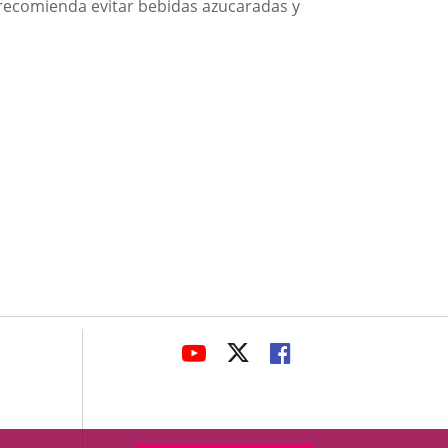
 Se recomienda evitar bebidas azucaradas y
avaHeaderSocial
LINK
LINK
LINK
TO
TO
TO
EXTERNAL
EXTERNAL
EXTERNAL
APPLICATION.
APPLICATION.
APPLICATION.