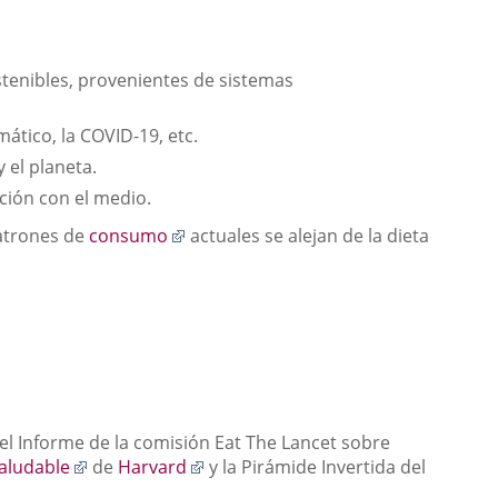
a
una
aplicación
externa.
tenibles, provenientes de sistemas
mático, la COVID-19, etc.
 el planeta.
ción con el medio.
Enlace
patrones de
consumo
actuales se alejan de la dieta
a
una
aplicación
externa.
n
nlace
 el Informe de la comisión Eat The Lancet sobre
Enlace
Enlace
saludable
de
Harvard
y la Pirámide Invertida del
na
a
a