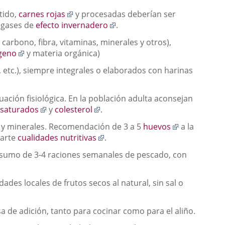
plicación
una
una
Enlace
tido,
carnes rojas
y procesadas deberían ser
xterna.
aplicación
aplicación
a
Enlace
s gases de
efecto invernadero
.
externa.
externa.
una
a
 carbono, fibra, vitaminas, minerales y otros),
aplicación
una
Enlace
geno
y materia orgánica)
externa.
aplicación
a
externa.
, etc.), siempre integrales o elaborados con harinas
una
nlace
ción
aplicación
a.
externa.
ación fisiológica. En la población adulta aconsejan
na
Enlace
Enlace
 saturados
y
colesterol
.
plicación
a
a
xterna.
Enlace
s y minerales. Recomendación de 3 a 5
huevos
a la
una
una
Enlace
a
parte
cualidades nutritivas
.
aplicación
aplicación
a
una
externa.
externa.
nsumo de 3-4 raciones semanales de pescado, con
una
aplicación
aplicación
externa.
externa.
des locales de frutos secos al natural, sin sal o
a de adición, tanto para cocinar como para el aliño.