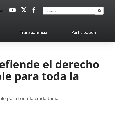
avaHeaderSocial
Link
Link
Link
Search
to
Search
to
to
to
external
external
external
application.
application.
application.
nk
Transparencia
Participación
ternal
plication.
efiende el derecho
le para toda la
le para toda la ciudadanía