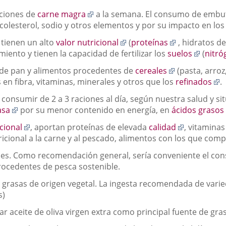
una
aplicación
a
Enlace
ciones de
carne magra
a la semana. El consumo de embu
aplicación
externa.
e
nlace
a
 colesterol, sodio y otros elementos y por su impacto en lo
externa.
una
Enlace
Enlace
Enlace
tienen un alto
valor nutricional
(
proteínas
, hidratos de
na
aplicación
a
a
a
Enlace
miento y tienen la capacidad de fertilizar los
suelos
(
nitró
plicación
externa.
una
una
una
a
xterna.
Enlace
 de pan y alimentos procedentes de
cereales
(pasta, arroz
aplicación
aplicación
aplicación
una
a
E
 en fibra, vitaminas, minerales y otros que los
refinados
.
externa.
externa.
externa.
aplica
una
a
extern
onsumir de 2 a 3 raciones al día, según nuestra salud y situ
aplicación
u
Enlace
asa
por su menor contenido en energía, en
ácidos grasos
externa.
a
a
e
Enlace
Enlace
icional
, aportan proteínas de elevada
calidad
, vitamina
una
a
a
icional a la carne y al pescado, alimentos con los que com
aplicación
una
una
externa.
es. Como recomendación general, sería conveniente el co
aplicación
aplicación
rocedentes de pesca sostenible.
externa.
externa.
 grasas de origen vegetal. La ingesta recomendada de varieda
s)
r aceite de oliva virgen extra como principal fuente de gras