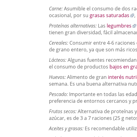
una
Carne:
Asumible el consumo de dos ra
aplicación
E
ocasional, por su
grasas saturadas
,
externa.
a
Proteínas alternativas:
Las
legumbres
u
tienen gran diversidad, fácil almacena
a
e
Cereales:
Consumir entre 4-6 raciones
de grano entero, ya que son más ricos
Lácteos:
Algunas fuentes recomiendan c
el consumo de productos
bajos en gr
Huevos:
Alimento de gran
interés nutr
semana. Es una buena alternativa nutr
Pescado:
Importante en todas las edad
preferencia de entornos cercanos y p
Frutos secos:
Alternativa de proteínas y
azúcar, es de 3 a 7 raciones (25 g neto
Aceites y grasas:
Es recomendable utiliza