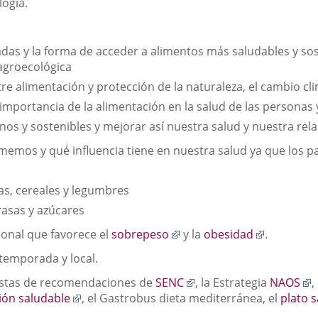
a
logía.
una
aplicación
externa.
das y la forma de acceder a alimentos más saludables y sos
agroecológica
re alimentación y protección de la naturaleza, el cambio cli
 importancia de la alimentación en la salud de las personas y
os y sostenibles y mejorar así nuestra salud y nuestra rela
memos y qué influencia tiene en nuestra salud ya que los 
as, cereales y legumbres
asas y azúcares
Enlace
Enlace
ional que favorece el
sobrepeso
y la
obesidad
.
a
a
 temporada y local.
una
una
aplicación
aplicació
Enlace
E
stas de recomendaciones de
SENC
, la Estrategia
NAOS
,
externa.
externa.
Enlace
a
a
ión saludable
, el Gastrobus dieta mediterránea, el
plato 
a
una
u