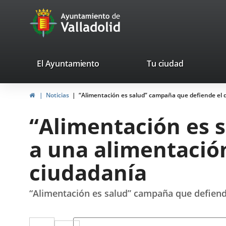
Portal
Jump to content
avaTop
Web
del
Ayuntamiento
valladolid.es
El Ayuntamiento
Tu ciudad
de
Home
Noticias
“Alimentación es salud” campaña que defiende el d
Valladolid
“Alimentación es 
a una alimentación
ciudadanía
“Alimentación es salud” campaña que defiende
Twitter
Enlace