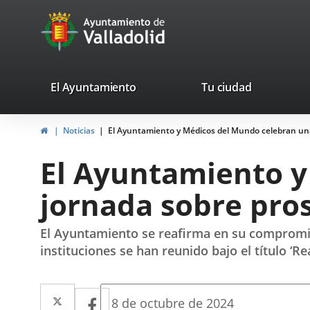
Portal
Jump to content
avaTop
Web
del
Ayuntamiento
valladolid.es
El Ayuntamiento
Tu ciudad
de
Home
Noticias
El Ayuntamiento y Médicos del Mundo celebran una
Valladolid
El Ayuntamiento y
jornada sobre pros
El Ayuntamiento se reafirma en su compromis
instituciones se han reunido bajo el título ‘Re
Twitter
Enlace
Facebook
Enlace
Fecha
8 de octubre de 2024