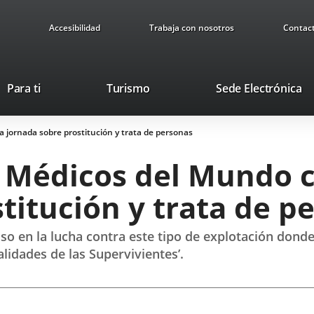
Accesibilidad
Trabaja con nosotros
Contac
This
Li
Para ti
Turismo
Sede Electrónica
link
to
will
ex
 jornada sobre prostitución y trata de personas
open
ap
in
 Médicos del Mundo 
a
pop-
titución y trata de p
up
window.
o en la lucha contra este tipo de explotación donde
alidades de las Supervivientes’.