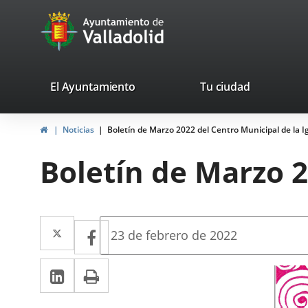
Portal
Jump to content
avaTop
Web
del
Ayuntamiento
valladolid.es
El Ayuntamiento
Tu ciudad
de
Home
Noticias
Boletín de Marzo 2022 del Centro Municipal de la 
Valladolid
Boletín de Marzo 2
Twitter
Enlace
Facebook
Enlace
Fecha
23 de febrero de 2022
de
a
a
la
Linkedin
Enlace
Print
una
noticia
una
a
aplicación
aplicación