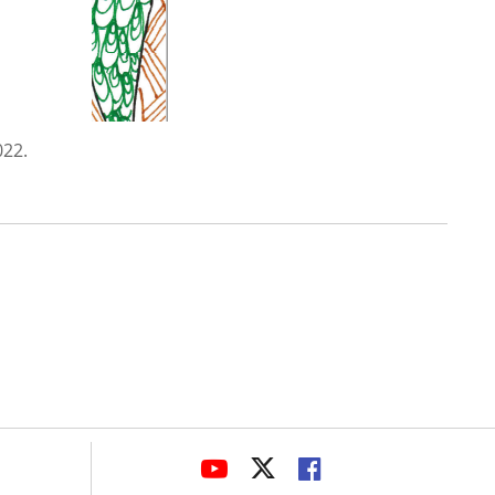
022.
avaHeaderSocial
LINK
LINK
LINK