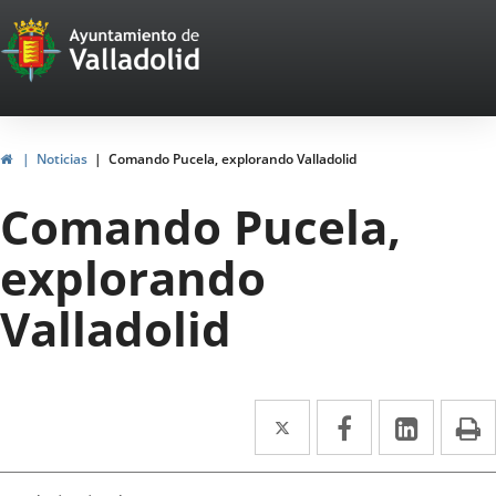
Portal
Jump to content
Web
del
Ayuntamiento
Home
Noticias
Comando Pucela, explorando Valladolid
de
Comando Pucela,
Valladolid
explorando
Valladolid
Twitter
Enlace
Facebook
Enlace
Linked
Enlace
P
a
a
a
una
una
una