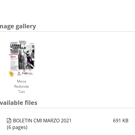
a
externa.
una
aplicación
externa.
mage gallery
Mesa
Redonda
"Las
Leonas de
vailable files
Castilla"
BOLETIN CMI MARZO 2021
691
KB
(6 pages)