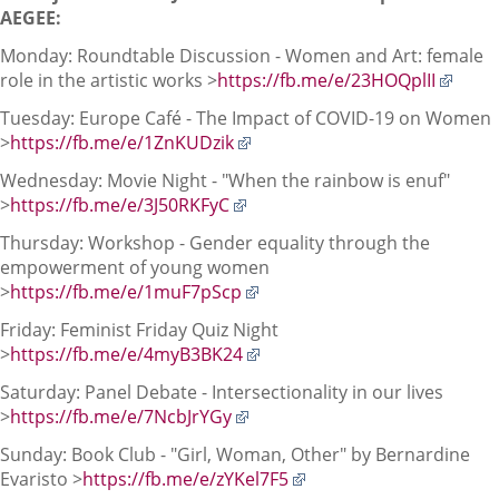
ex
AEGEE:
Monday: Roundtable Discussion - Women and Art: female
Enlac
role in the artistic works >
https://fb.me/e/23HOQplII
a
Tuesday: Europe Café - The Impact of COVID-19 on Women
una
Enlace
>
https://fb.me/e/1ZnKUDzik
aplic
a
exter
Wednesday: Movie Night - "When the rainbow is enuf"
una
Enlace
>
https://fb.me/e/3J50RKFyC
aplicación
a
externa.
Thursday: Workshop - Gender equality through the
una
empowerment of young women
aplicación
Enlace
>
https://fb.me/e/1muF7pScp
externa.
a
Friday: Feminist Friday Quiz Night
una
Enlace
>
https://fb.me/e/4myB3BK24
aplicación
a
externa.
Saturday: Panel Debate - Intersectionality in our lives
una
Enlace
>
https://fb.me/e/7NcbJrYGy
aplicación
a
externa.
Sunday: Book Club - "Girl, Woman, Other" by Bernardine
una
Enlace
Evaristo >
https://fb.me/e/zYKel7F5
aplicación