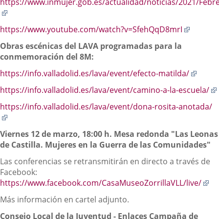
https://www.inmujer.gob.es/actualidad/noticias/2021/Feb
Enlace
a
Enlace
https://www.youtube.com/watch?v=SfehQqD8mrI
una
a
aplicación
Obras escénicas del LAVA programadas para la
una
externa.
conmemoración del 8M:
aplicac
externa
Enlac
https://info.valladolid.es/lava/event/efecto-matilda/
a
https://info.valladolid.es/lava/event/camino-a-la-escuela/
una
aplica
https://info.valladolid.es/lava/event/dona-rosita-anotada/
exter
Enlace
a
Viernes 12 de marzo, 18:00 h. Mesa redonda "Las Leonas
una
de Castilla. Mujeres en la Guerra de las Comunidades"
aplicación
externa.
Las conferencias se retransmitirán en directo a través de
Facebook:
En
https://www.facebook.com/CasaMuseoZorrillaVLL/live/
a
Más información en cartel adjunto.
un
ap
Consejo Local de la Juventud - Enlaces Campaña de