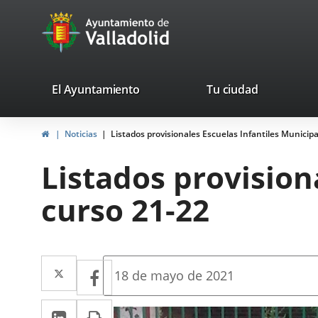
Portal
Jump to content
avaTop
Web
del
Ayuntamiento
valladolid.es
El Ayuntamiento
Tu ciudad
de
Home
Noticias
Listados provisionales Escuelas Infantiles Municip
Valladolid
Listados provision
curso 21-22
Twitter
Enlace
Facebook
Enlace
Fecha
18 de mayo de 2021
de
a
a
la
Linkedin
Enlace
Print
una
noticia