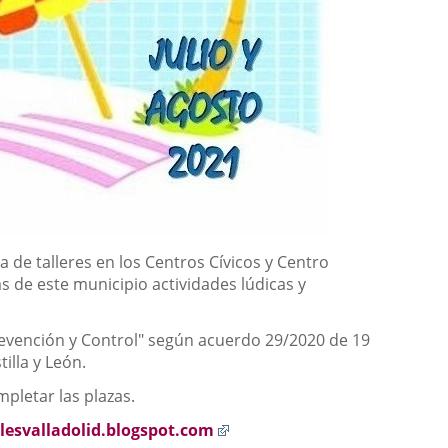
 de talleres en los Centros Cívicos y Centro
ñas de este municipio actividades lúdicas y
evención y Control" según acuerdo 29/2020 de 19
illa y León.
mpletar las plazas.
Enlace
ilesvalladolid.blogspot.com