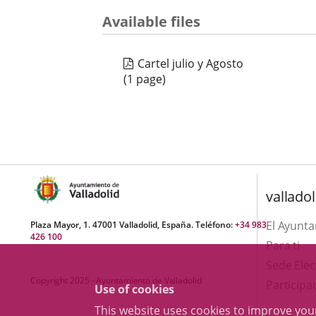
Available files
Cartel julio y Agosto
(1 page)
valladol
El Ayunt
Plaza Mayor, 1. 47001 Valladolid, España. Teléfono:
+34 983
426 100
Para ti
Sede Elec
Copyright 2025 - Ayuntamiento de Valladolid
Participa
Use of cookies
This website uses cookies to improve yo