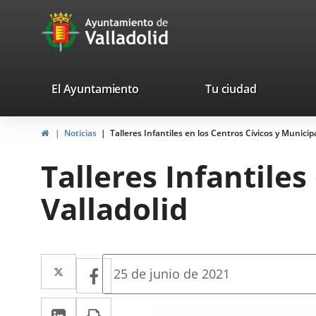
Portal
Jump to content
avaTop
Web
del
Ayuntamiento
valladolid.es
El Ayuntamiento
Tu ciudad
de
Home
Noticias
Talleres Infantiles en los Centros Cívicos y Municip
Valladolid
Talleres Infantiles
Valladolid
Twitter
Enlace
Facebook
Enlace
Fecha
25 de junio de 2021
de
a
a
la
Linkedin
Enlace
Print
una
noticia