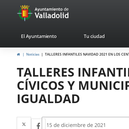
Portal
Jump to content
avaTop
Web
del
Ayuntamiento
valladolid.es
El Ayuntamiento
Tu ciudad
de
Home
Noticias
TALLERES INFANTILES NAVIDAD 2021 EN LOS CEN
Valladolid
TALLERES INFANTI
CÍVICOS Y MUNICI
IGUALDAD
Twitter
Enlace
Facebook
Enlace
Fecha
15 de diciembre de 2021