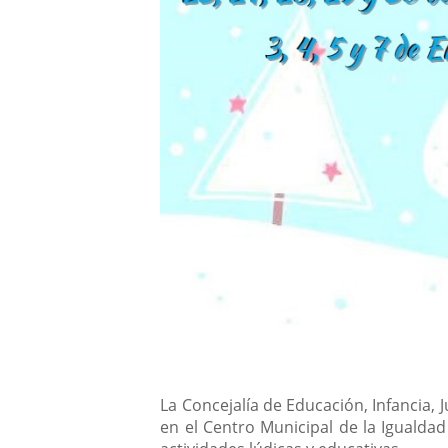
Descripción
La Concejalía de Educación, Infancia, 
en el Centro Municipal de la Igualdad 