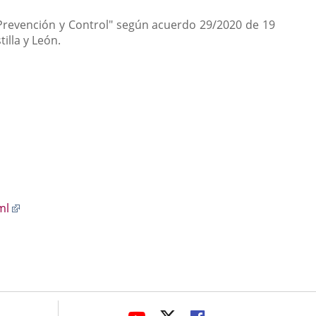
Prevención y Control" según acuerdo 29/2020 de 19
illa y León.
Enlace
ml
a
una
aplicación
externa.