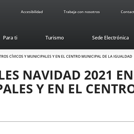
Accesibilidad
Trabaja con nosotros
Contac
This
Li
Para ti
Turismo
Sede Electrónica
link
to
will
ex
TROS CÍVICOS Y MUNICIPALES Y EN EL CENTRO MUNICIPAL DE LA IGUALDAD
open
ap
in
LES NAVIDAD 2021 E
a
pop-
PALES Y EN EL CENTR
up
window.