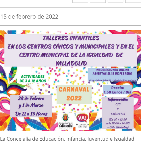
a
a
a
una
una
una
Fecha
15 de febrero de 2022
de
aplicación
aplicación
aplica
la
noticia
externa.
externa.
extern
Descripción
La Concejalía de Educación, Infancia, Juventud e Igualdad