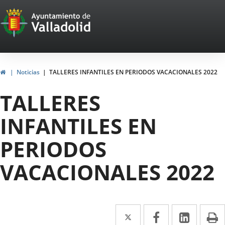
Portal
Jump to content
Web
del
Ayuntamiento
Home
Noticias
TALLERES INFANTILES EN PERIODOS VACACIONALES 2022
de
TALLERES
Valladolid
INFANTILES EN
PERIODOS
VACACIONALES 2022
Twitter
Enlace
Facebook
Enlace
Linked
Enlace
P