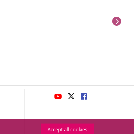
next
avaHeaderSocial
LINK
LINK
LINK
TO
TO
TO
EXTERNAL
EXTERNAL
EXTERNAL
APPLICATION.
APPLICATION.
APPLICATION.
Accept all cookies