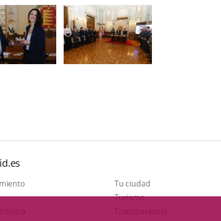
id.es
amiento
Tu ciudad
This
Turismo
Link
link
trónica
Transparencia