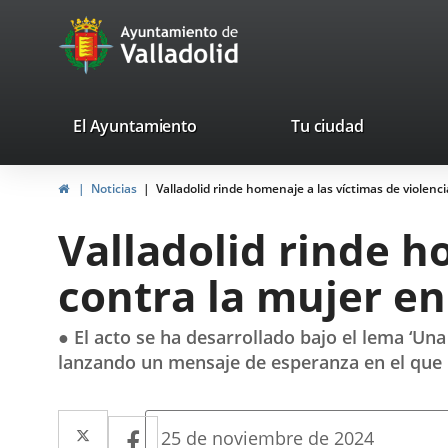
Portal
Jump to content
avaTop
Web
del
Ayuntamiento
valladolid.es
El Ayuntamiento
Tu ciudad
de
Home
Noticias
Valladolid rinde homenaje a las víctimas de violenc
Valladolid
Valladolid rinde h
contra la mujer en
● El acto se ha desarrollado bajo el lema ‘Una
lanzando un mensaje de esperanza en el que 
Twitter
Enlace
Facebook
Enlace
Fecha
25 de noviembre de 2024