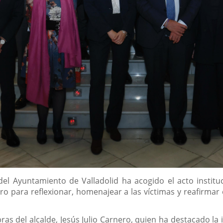
el Ayuntamiento de Valladolid ha acogido el acto instituc
ro para reflexionar, homenajear a las víctimas y reafirmar
as del alcalde, Jesús Julio Carnero, quien ha destacado la 