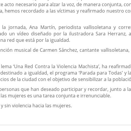
 acto necesario para alzar la voz, de manera conjunta, con
 día, hemos recordado a las víctimas y reafirmado nuestro 
 jornada, Ana Martín, periodista vallisoletana y corres
ado un vídeo diseñado por la ilustradora Sara Herranz, 
una red que está por la igualdad.
ención musical de Carmen Sánchez, cantante vallisoletana, 
 lema ‘Una Red Contra la Violencia Machista’, ha reafirma
estinado a igualdad, el programa ‘Parada para Todas’ y la
ios de la ciudad con el objetivo de sensibilizar a la poblaci
 personas que han deseado participar y recordar, junto a la
a las mujeres es una tarea conjunta e irrenunciable.
y sin violencia hacia las mujeres.