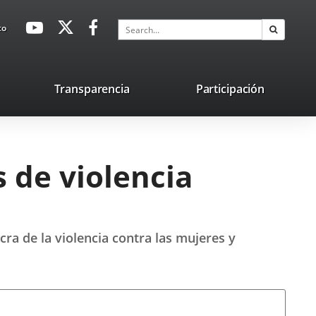
avaHeaderSocial
Link
Link
Link
Search
to
Search
to
to
to
external
external
external
application.
application.
application.
nk
Transparencia
Participación
ternal
plication.
s de violencia
cra de la violencia contra las mujeres y