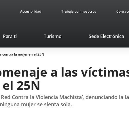
Accesibilidad
Trabaja con nosotros
Contac
This
Li
Para ti
Turismo
Sede Electrónica
link
to
will
ex
ia contra la mujer en el 25N
open
ap
in
omenaje a las víctima
a
pop-
 el 25N
up
window.
 Red Contra la Violencia Machista’, denunciando la la
ninguna mujer se sienta sola.