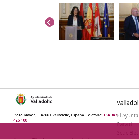
previus
Number
of
sliders:
3
valladol
El Ayunt
Plaza Mayor, 1. 47001 Valladolid, España. Teléfono:
+34 983
426 100
Para ti
Sede Elec