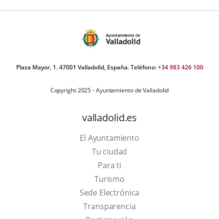
Plaza Mayor, 1. 47001 Valladolid, España. Teléfono:
+34 983 426 100
Copyright 2025 - Ayuntamiento de Valladolid
valladolid.es
El Ayuntamiento
Tu ciudad
Para ti
This
Turismo
link
Link
Sede Electrónica
will
to
Transparencia