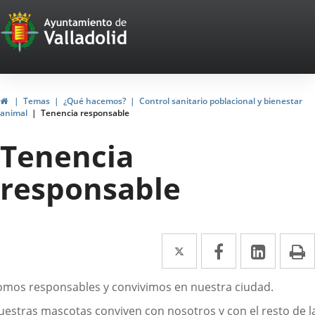
Portal
Jump to content
Web
del
Ayuntamiento
Home
Temas
¿Qué hacemos?
Control sanitario poblacional y bienestar
animal
Tenencia responsable
de
Tenencia
Valladolid
responsable
Twitter
Enlace
Facebook
Enlace
Linked
Enlace
P
a
a
a
escripción
omos responsables y convivimos en nuestra ciudad.
una
una
una
uestras mascotas conviven con nosotros y con el resto de l