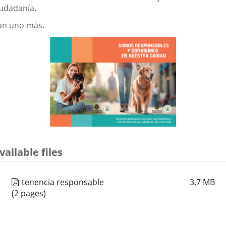
aplicación
aplicación
aplica
iudadanía.
externa.
externa.
extern
on uno más.
vailable files
tenencia responsable
3.7
MB
(2 pages)