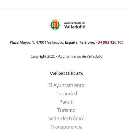
Plaza Mayor, 1. 47001 Valladolid, España. Teléfono:
+34 983 426 100
Copyright 2025 - Ayuntamiento de Valladolid
valladolid.es
El Ayuntamiento
Tu ciudad
Para ti
This
Turismo
link
Link
Sede Electrónica
will
to
Transparencia