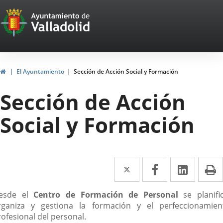
Portal
Saltar al contenido
Web
del
Ayuntamiento
Inicio
El Ayuntamiento
Sección de Acción Social y Formación
de
Sección de Acción
Valladolid
Social y Formación
Twitter
Enlace
Facebook
Enlace
Linke
Enlace
I
a
a
a
escripción
esde el
Centro de Formación de Personal
se planific
una
una
una
rganiza y gestiona la formación y el perfeccionamien
aplicación
aplicación
aplica
rofesional del personal.