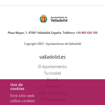
Plaza Mayor, 1. 47001 Valladolid, España. Teléfono:
+34 983 426 100
Copyright 2025 - Ayuntamiento de Valladolid
valladolid.es
El Ayuntamiento
Tu ciudad
Para ti
Uso de
Este
Turismo
cookies
enlace
Enlace
Sede Electrónica
Este sitio web
se
a
Transparencia
utiliza cookies