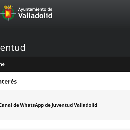
Portal
Jump to content
Web
del
Ayuntamiento
ventud
de
Valladolid
me
icios
tros
das
mativas
licaciones
cias
nda
nterés
venciones
Canal de WhatsApp de Juventud Valladolid