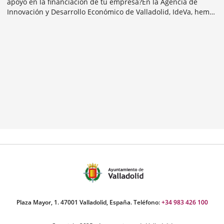
apoyo en la financiación de tu empresa?En la Agencia de
Innovación y Desarrollo Económico de Valladolid, IdeVa, hemos
generado una Red de Apoyo Empresrial para ayudar a
Categoría
emprendedores y empresas a desarrollar...
mber
ers:
Plaza Mayor, 1. 47001 Valladolid, España. Teléfono:
+34 983 426 100