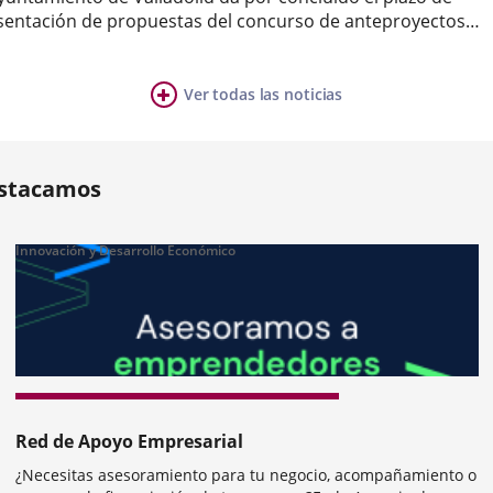
sentación de propuestas del concurso de anteproyectos
ble,
vocado para la construcción del futuro Espacio Joven de
nte
a
quesol, al que se han presentado un total de 20 propuestas
cedentes de estudios...
Ver todas las noticias
ia
mber
ers:
stacamos
Innovación y Desarrollo Económico
revius
Red de Apoyo Empresarial
¿Necesitas asesoramiento para tu negocio, acompañamiento o