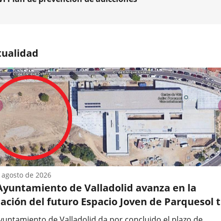
tencia
sa?
pal
nados...
tualidad
a
ción
ción
ones
ollo
previus
mico
amiento
olid
ma
omiso
 agosto de 2026
 Ayuntamiento de Valladolid avanza en la
ción
ación del futuro Espacio Joven de Parquesol 
rrarse el plazo del concurso de anteproyectos
ad
Ayuntamiento de Valladolid da por concluido el plazo de