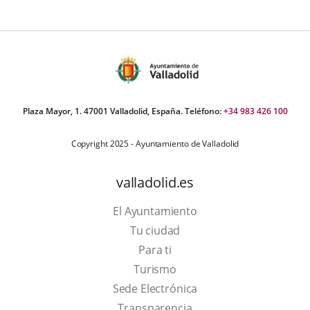
Plaza Mayor, 1. 47001 Valladolid, España. Teléfono:
+34 983 426 100
Copyright 2025 - Ayuntamiento de Valladolid
valladolid.es
El Ayuntamiento
Tu ciudad
Para ti
This
Turismo
link
Link
Sede Electrónica
will
to
Transparencia