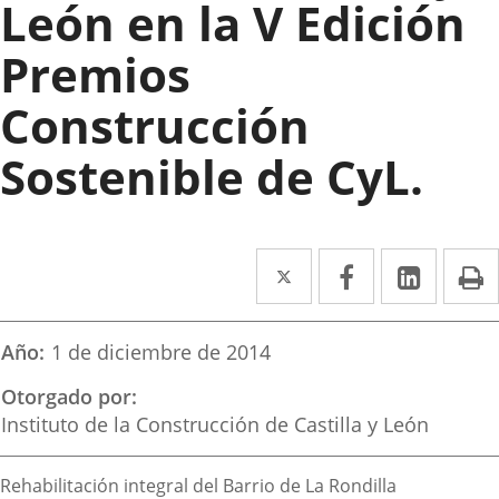
León en la V Edición
Premios
Construcción
Sostenible de CyL.
Twitter
Enlace
Facebook
Enlace
Linked
Enlace
P
a
a
a
una
una
una
Año
1 de diciembre de 2014
aplicación
aplicación
aplica
Otorgado por
externa.
externa.
extern
Instituto de la Construcción de Castilla y León
Descripción
Rehabilitación integral del Barrio de La Rondilla