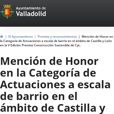
Portal
Jump to content
Web
del
Ayuntamiento
Home
El Ayuntamiento
Premios y reconocimientos
Mención de Honor en
la Categoría de Actuaciones a escala de barrio en el ámbito de Castilla y León
de
en la V Edición Premios Construcción Sostenible de CyL.
Valladolid
Mención de Honor
en la Categoría de
Actuaciones a escala
de barrio en el
ámbito de Castilla y